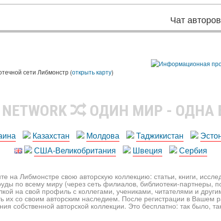
Чат авторо
ы
отечной сети Либмонстр (
открыть карту
)
R NETWORK
ОДИН МИР - ОДНА
аина
Казахстан
Молдова
Таджикистан
Эсто
США-Великобритания
Швеция
Сербия
те на Либмонстре свою авторскую коллекцию: статьи, книги, иссл
уды по всему миру (через сеть филиалов, библиотеки-партнеры, по
лкой на свой профиль с коллегами, учениками, читателями и друг
ь их со своим авторским наследием. После регистрации в Вашем 
ия собственной авторской коллекции. Это бесплатно: так было, так 