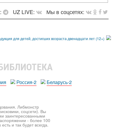
в:
UZ LIVE:
Мы в соцсетях:
 БИБЛИОТЕКА
ния
Россия-2
Беларусь-2
едования. Либмонстр
исковики, соцсети). Вы
ими заинтересованными
распоряжении - более 100
есть и так будет всегда.