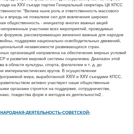
кладе на XXV съезде партии Генеральный секретарь ЦК КПСС
ственности: "Велика ныне роль и ответственность массового
Мы и впредь не пожалеем сил для вовлечения широких
кая общественность - инициатор многих важных акций
- непременные участники всех мероприятий, проводимых
ых форумов, рассматривающих жизненно важные для народов
войны, поддержки национально-освободительных движений,
ациональной независимости развивающихся стран.
нных организаций направлена на обеспечение мирных условий
СР и развития мировой системы социализма. Диапазон этой
 в области культуры, спорта, филателии и т. д. до
ки империалистических кругов. В осуществлении
рограммой мира, выработанной XXIV и XXV съездами КПСС,
правительством активно участвуют наши общественные
ными органами строятся на поддержке, сотрудничестве,
нако, тождества форм и методов их деятельности2 .
/МЕЖДУНАРОДНАЯ-ДЕЯТЕЛЬНОСТЬ-СОВЕТСКОЙ-