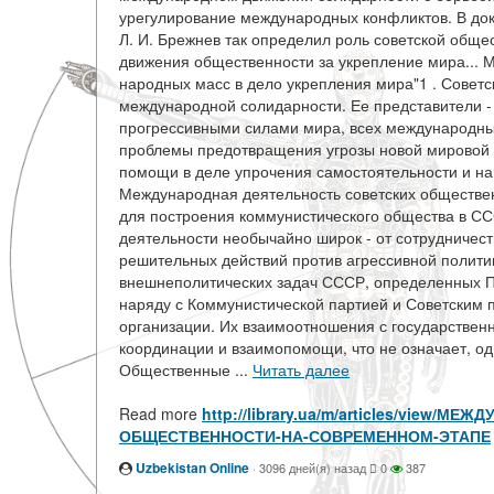
урегулирование международных конфликтов. В до
Л. И. Брежнев так определил роль советской обще
движения общественности за укрепление мира... 
народных масс в дело укрепления мира"1 . Советс
международной солидарности. Ее представители 
прогрессивными силами мира, всех международн
проблемы предотвращения угрозы новой мировой 
помощи в деле упрочения самостоятельности и н
Международная деятельность советских обществе
для построения коммунистического общества в СС
деятельности необычайно широк - от сотрудничества
решительных действий против агрессивной полити
внешнеполитических задач СССР, определенных П
наряду с Коммунистической партией и Советским 
организации. Их взаимоотношения с государствен
координации и взаимопомощи, что не означает, од
Общественные ...
Читать далее
Read more
http://library.ua/m/articles/view
ОБЩЕСТВЕННОСТИ-НА-СОВРЕМЕННОМ-ЭТАПЕ
Uzbekistan Online
·
3096 дней(я) назад
0
387