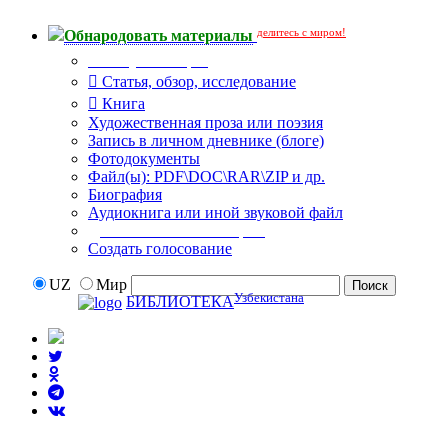
делитесь с миром!
Обнародовать материалы
Тип публикации
Статья, обзор, исследование
Книга
Художественная проза или поэзия
Запись в личном дневнике (блоге)
Фотодокументы
Файл(ы): PDF\DOC\RAR\ZIP и др.
Биография
Аудиокнига или иной звуковой файл
Дополнительные опции:
Создать голосование
UZ
Мир
Узбекистана
БИБЛИОТЕКА