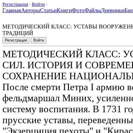
Регистрация
·
Войти
·
Главная
Авторы
Статьи
Книги
Фото
Файлы
Дневники
Би
МЕТОДИЧЕСКИЙ КЛАСС: УСТАВЫ ВООРУЖЕНН
ТРАДИЦИЙ
Регистрация
Войти
МЕТОДИЧЕСКИЙ КЛАСС: 
СИЛ. ИСТОРИЯ И СОВРЕМЕ
СОХРАНЕНИЕ НАЦИОНАЛЬ
После смерти Петра I армию в
фельдмаршал Миних, усиленн
систему воспитания. В 1731 го
прусские уставы, переведенны
"Экзерциция пехоты" и "Кирас