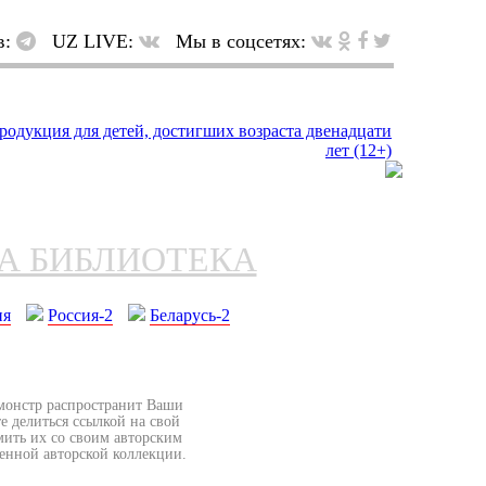
в:
UZ LIVE:
Мы в соцсетях:
НА БИБЛИОТЕКА
ия
Россия-2
Беларусь-2
бмонстр распространит Ваши
е делиться ссылкой на свой
мить их со своим авторским
венной авторской коллекции.