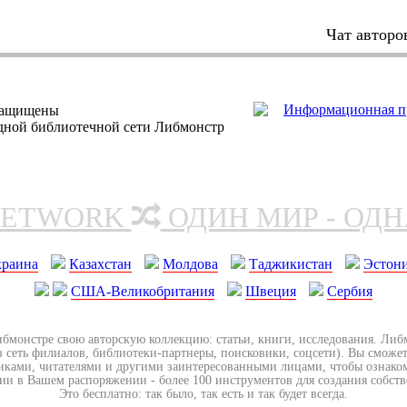
Чат авторо
защищены
одной библиотечной сети Либмонстр
NETWORK
ОДИН МИР - ОД
краина
Казахстан
Молдова
Таджикистан
Эстон
США-Великобритания
Швеция
Сербия
ибмонстре свою авторскую коллекцию: статьи, книги, исследования. Ли
з сеть филиалов, библиотеки-партнеры, поисковики, соцсети). Вы сможет
иками, читателями и другими заинтересованными лицами, чтобы ознако
ии в Вашем распоряжении - более 100 инструментов для создания собст
Это бесплатно: так было, так есть и так будет всегда.