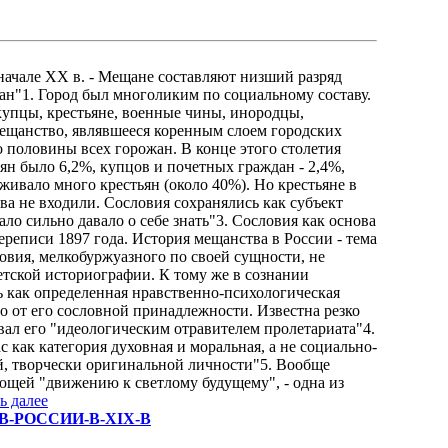
 начале XX в. - Мещане составляют низший разряд
щан"1. Город был многоликим по социальному составу.
купцы, крестьяне, военные чины, инородцы,
ещанство, являвшееся коренным слоем городских
 половины всех горожан. В конце этого столетия
рян было 6,2%, купцов и почетных граждан - 2,4%,
живало много крестьян (около 40%). Но крестьяне в
тва не входили. Сословия сохранялись как субъект
ло сильно давало о себе знать"3. Сословия как основа
реписи 1897 года. История мещанства в России - тема
овия, мелкобуржуазного по своей сущности, не
ветской историографии. К тому же в сознании
 как определенная нравственно-психологическая
о от его сословной принадлежности. Известна резко
вал его "идеологическим отравителем пролетариата"4.
ас как категория духовная и моральная, а не социально-
ой, творчески оригинальной личности"5. Вообще
щей "движению к светлому будущему", - одна из
ь далее
ВО-В-РОССИИ-В-XIX-В