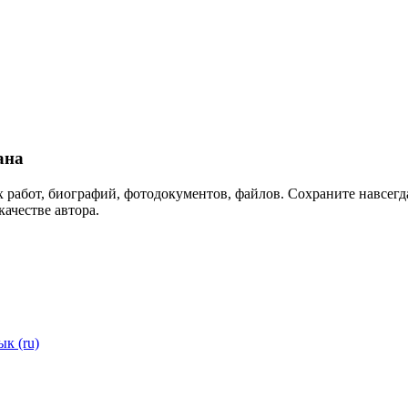
ана
 работ, биографий, фотодокументов, файлов. Сохраните навсегда
качестве автора.
ык (ru)