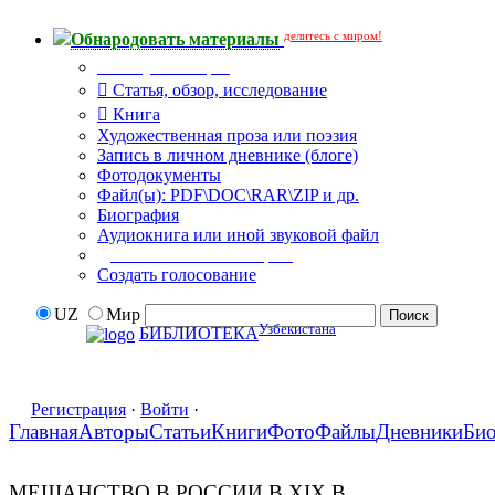
делитесь с миром!
Обнародовать материалы
Тип публикации
Статья, обзор, исследование
Книга
Художественная проза или поэзия
Запись в личном дневнике (блоге)
Фотодокументы
Файл(ы): PDF\DOC\RAR\ZIP и др.
Биография
Аудиокнига или иной звуковой файл
Дополнительные опции:
Создать голосование
UZ
Мир
Узбекистана
БИБЛИОТЕКА
Регистрация
·
Войти
·
Главная
Авторы
Статьи
Книги
Фото
Файлы
Дневники
Би
МЕЩАНСТВО В РОССИИ В XIX В.