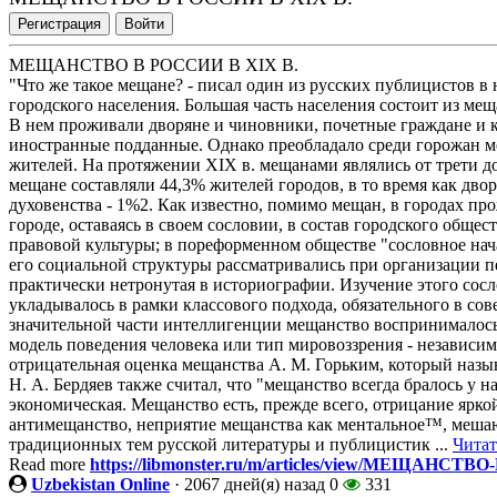
Регистрация
Войти
МЕЩАНСТВО В РОССИИ В XIX В.
"Что же такое мещане? - писал один из русских публицистов в
городского населения. Большая часть населения состоит из ме
В нем проживали дворяне и чиновники, почетные граждане и 
иностранные подданные. Однако преобладало среди горожан м
жителей. На протяжении XIX в. мещанами являлись от трети до
мещане составляли 44,3% жителей городов, в то время как дво
духовенства - 1%2. Как известно, помимо мещан, в городах про
городе, оставаясь в своем сословии, в состав городского общес
правовой культуры; в пореформенном обществе "сословное нача
его социальной структуры рассматривались при организации пе
практически нетронутая в историографии. Изучение этого сосл
укладывалось в рамки классового подхода, обязательного в со
значительной части интеллигенции мещанство воспринималось
модель поведения человека или тип мировоззрения - независим
отрицательная оценка мещанства А. М. Горьким, который назы
Н. А. Бердяев также считал, что "мещанство всегда бралось у н
экономическая. Мещанство есть, прежде всего, отрицание ярк
антимещанство, неприятие мещанства как ментальное™, мешаю
традиционных тем русской литературы и публицистик ...
Читат
Read more
https://libmonster.ru/m/articles/view/МЕЩАНСТ
Uzbekistan Online
·
2067 дней(я) назад
0
331