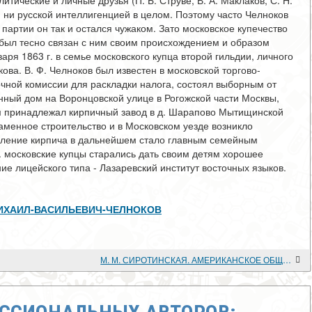
тические и личные друзья (П. Б. Струве, В. А. Маклаков, С. Н.
, ни русской интеллигенцией в целом. Поэтому часто Челноков
 партии он так и остался чужаком. Зато московское купечество
в был тесно связан с ним своим происхождением и образом
ря 1863 г. в семье московского купца второй гильдии, личного
ва. В. Ф. Челноков был известен в московской торгово-
ной комиссии для раскладки налога, состоял выборным от
нный дом на Воронцовской улице в Рогожской части Москвы,
им принадлежал кирпичный завод в д. Шарапово Мытищинской
каменное строительство и в Московском уезде возникло
овление кирпича в дальнейшем стало главным семейным
. московские купцы старались дать своим детям хорошее
ие лицейского типа - Лазаревский институт восточных языков.
iew/МИХАИЛ-ВАСИЛЬЕВИЧ-ЧЕЛНОКОВ
М. М. СИРОТИНСКАЯ. АМЕРИКАНСКОЕ ОБЩЕСТВО И ФРАНЦУЗСКАЯ РЕСПУБЛИКА. 1848-1852