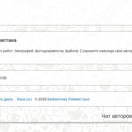
кистана
ких работ, биографий, фотодокументов, файлов. Сохраните навсегда своё авт
КОВ
ть друга
Язык (ru)
© 2026
Библиотека Узбекистана
Чат авторо