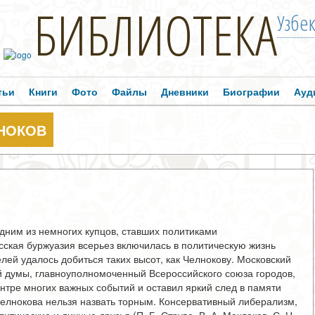
БИБЛИОТЕКА
Узбе
тьи
Книги
Фото
Файлы
Дневники
Биографии
Ауд
НОКОВ
дним из немногих купцов, ставших политиками
сская буржуазия всерьез включилась в политическую жизнь
ей удалось добиться таких высот, как Челнокову. Московский
ой думы, главноуполномоченный Всероссийского союза городов,
ентре многих важных событий и оставил яркий след в памяти
Челнокова нельзя назвать торным. Консервативный либерализм,