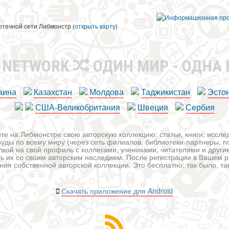
ы
отечной сети Либмонстр (
открыть карту
)
R NETWORK
ОДИН МИР - ОДНА
аина
Казахстан
Молдова
Таджикистан
Эсто
США-Великобритания
Швеция
Сербия
те на Либмонстре свою авторскую коллекцию: статьи, книги, иссл
уды по всему миру (через сеть филиалов, библиотеки-партнеры, по
лкой на свой профиль с коллегами, учениками, читателями и друг
ь их со своим авторским наследием. После регистрации в Вашем 
ия собственной авторской коллекции. Это бесплатно: так было, так 
Скачать приложение для Android