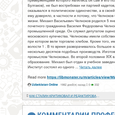
приверженцами которого являлись он сам и его поли
Булгаков), не был востребован ни партией кадетов
оказывался в политическом одиночестве, а в своей
ему доверяло, в частности и потому, что Челноко
жизни. Михаил Васильевич Челноков родился 5 янва
почетного гражданина Василия Федоровича Челноко
промышленной среде. Он служил депутатом оценоч
московского купечества. Челноковы имели собстве
при котором вели торговлю хлебом. Кроме того, 
волости 1 . В то время разворачивалось большое 
несколько десятков подобных производств. Изгот
промыслом Челноковых. Во второй половине XIX в
образование. Михаил был отдан в учебное заведен
Институт состоял из одного ...
Читать далее
Read more
https://libmonster.ru/m/articles/v
Uzbekistan Online
·
1982 дней(я) назад
0
332
КАК СТАЛИН КРИТИКОВАЛ И РЕДАКТИРОВАЛ КОНСПЕКТЫ ШКОЛЬНЫХ УЧЕБНИКОВ ПО ИСТОРИИ (1934-1936 годы)