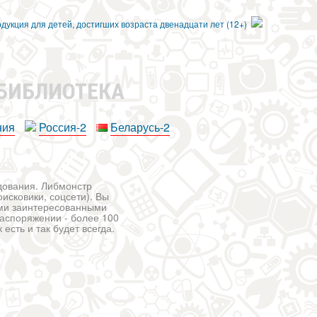
 БИБЛИОТЕКА
ния
Россия-2
Беларусь-2
едования. Либмонстр
исковики, соцсети). Вы
ими заинтересованными
распоряжении - более 100
есть и так будет всегда.