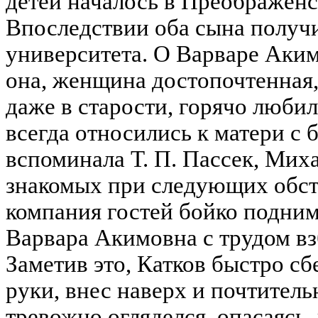
детей началось в Преображен
Впоследствии оба сына получ
университета. О Варваре Аким
она, женщина достопочтенная,
даже в старости, горячо люби
всегда относились к матери с 
вспоминала Т. П. Пассек, Мих
знакомых при следующих обст
компания гостей бойко подним
Варвара Акимовна с трудом вз
Заметив это, Катков быстро сб
руки, внес наверх и почтитель
тревожно огляделся, опасаясь,