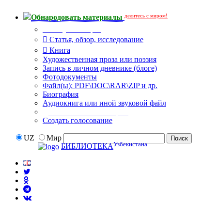
делитесь с миром!
Обнародовать материалы
Тип публикации
Статья, обзор, исследование
Книга
Художественная проза или поэзия
Запись в личном дневнике (блоге)
Фотодокументы
Файл(ы): PDF\DOC\RAR\ZIP и др.
Биография
Аудиокнига или иной звуковой файл
Дополнительные опции:
Создать голосование
UZ
Мир
Узбекистана
БИБЛИОТЕКА