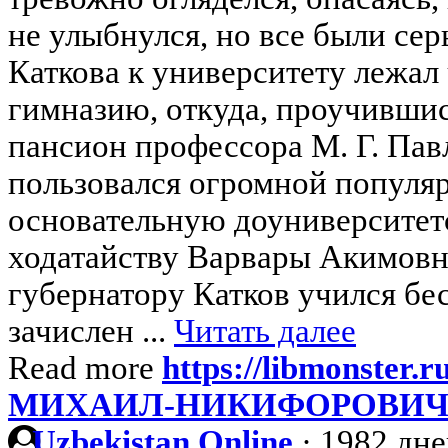
не улыбнулся, но все были сер
Каткова к университету лежал
гимназию, откуда, проучившис
пансион профессора М. Г. Пав
пользовался огромной популяр
основательную доуниверситет
ходатайству Варвары Акимовн
губернатору Катков учился бес
зачислен ...
Читать далее
Read more
https://libmonster.r
МИХАИЛ-НИКИФОРОВИЧ
Uzbekistan Online
·
1982 дне