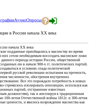
ографии
Аудио
Опросы
ции в России начала XX века
ссии начала XX века
сские подданные приобщались к масонству во время
 из них сочли необходимым воссоздать масонские ложи
и данного периода истории России, общественной
озданных ею в начале 900-х гг. политических партий.
создаваться в условиях спада политической
 первой русской революции испытания на прочность,
ения численности, обострения внутренних
ествование. Все это порождало потребность в новых
тво стремилось изолировать оппозицию, используя как
ционных партий, отстранение известных
рным должностям), так и апеллируя к традиционным
аю 100-летия Отечественной войны 1812г. и 300-летия
ые ценности, и явилось возрождение масонства как