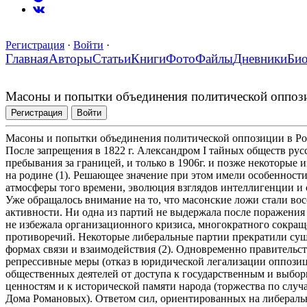
Регистрация
·
Войти
·
Главная
Авторы
Статьи
Книги
Фото
Файлы
Дневники
Би
Масоны и попытки объединения политической оппози
Регистрация
Войти
Масоны и попытки объединения политической оппозиции в Ро
После запрещения в 1822 г. Александром I тайных обществ ру
пребывания за границей, и только в 1906г. и позже некоторые
на родине (1). Решающее значение при этом имели особенност
атмосферы того времени, эволюция взглядов интеллигенции и с
Уже обращалось внимание на то, что масонские ложи стали вос
активности. Ни одна из партий не выдержала после поражения
не избежала организационного кризиса, многократного сокращ
противоречий. Некоторые либеральные партии прекратили сущ
формах связи и взаимодействия (2). Одновременно правительс
репрессивные меры (отказ в юридической легализации оппози
общественных деятелей от доступа к государственным и выбо
ценностям и к исторической памяти народа (торжества по случ
Дома Романовых). Ответом сил, ориентированных на либеральн