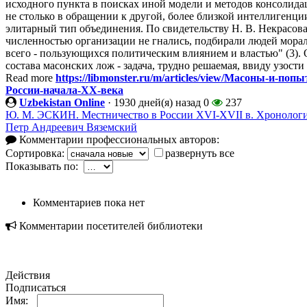
исходного пункта в поисках иной модели и методов консолидац
не столько в обращении к другой, более близкой интеллигенци
элитарный тип объединения. По свидетельству Н. В. Некрасов
численностью организации не гнались, подбирали людей морал
всего - пользующихся политическим влиянием и властью" (3).
состава масонских лож - задача, трудно решаемая, ввиду узости
Read more
https://libmonster.ru/m/articles/view/Масоны-и-п
России-начала-XX-века
Uzbekistan Online
·
1930 дней(я) назад
0
237
Ю. М. ЭСКИН. Местничество в России XVI-XVII в. Хронологи
Петр Андреевич Вяземский
Комментарии профессиональных авторов:
Сортировка:
развернуть все
Показывать по:
Комментариев пока нет
Комментарии посетителей библиотеки
Действия
Подписаться
Имя: