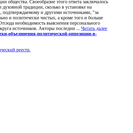
ии общества. Своеобразие этого ответа заключалось
и духовной традиции, сколько в установке на
а, подтверждаемому и другими источниками, "за
ьно и политически чистых, а кроме того и больше
 Отсюда необходимость выяснения персонального
 круга источников. Авторы последни ...
Читать далее
опытки-объединения-политической-оппозиции-в-
ческий реестр.