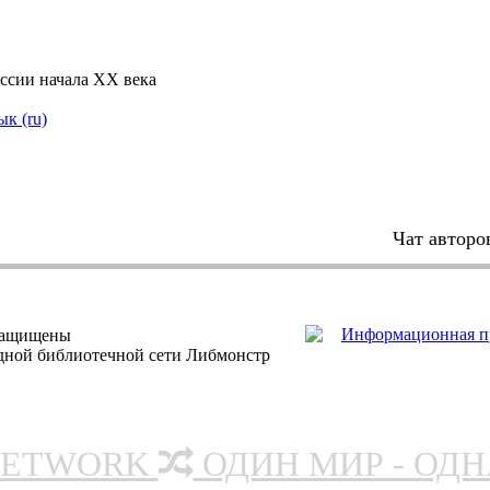
ссии начала XX века
ык (ru)
Чат авторо
защищены
одной библиотечной сети Либмонстр
NETWORK
ОДИН МИР - ОД