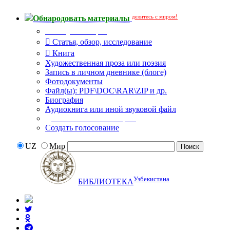
делитесь с миром!
Обнародовать материалы
Тип публикации
Статья, обзор, исследование
Книга
Художественная проза или поэзия
Запись в личном дневнике (блоге)
Фотодокументы
Файл(ы): PDF\DOC\RAR\ZIP и др.
Биография
Аудиокнига или иной звуковой файл
Дополнительные опции:
Создать голосование
UZ
Мир
Узбекистана
БИБЛИОТЕКА