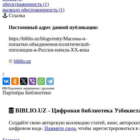
обескураженность (1)
вызвало обеспокоенность (1)
Ссылка
Постоянный адрес данной публикации:
https://biblio.uz/blogs/entry/Масоны-и-
попытки-объединения-политической-
оппозиции-в-России-начала-XX-века
©
biblio.uz
‹
›
Поделитесь материалом с друзьями
Партнёры Библиотеки
BIBLIO.UZ - Цифровая библиотека Узбекист
Создайте свою авторскую коллекцию статей, книг, авторских
цифровом виде.
Нажмите сюда
, чтобы зарегистрироваться в 