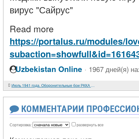
вирус "Сайрус"
Read more
https://portalus.ru/modules/l
subaction=showfull&id=16164
·
Uzbekistan Online
1967 дней(я) на
Июль 1941 года. Оборонительные бои РККА на Дисненском плацдарме
КОММЕНТАРИИ ПРОФЕССИОН
Сортировка:
развернуть все