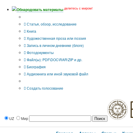
делитесь с миром!
Обнародовать материалы
Тип публикации
Статья, обзор, исследование
Книга
Художественная проза или поэзия
Запись в личном дневнике (блоге)
Фотодокументы
Файл(ы): PDF\DOC\RAR\ZIP и др.
Биография
Аудиокнига или иной звуковой файл
Дополнительные опции:
Создать голосование
UZ
Мир