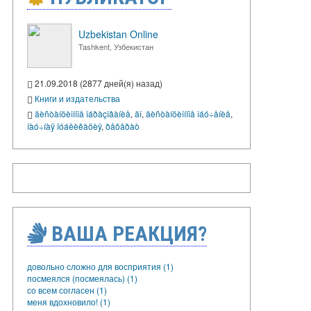
Uzbekistan Online
Tashkent, Узбекистан
21.09.2018 (2877 дней(я) назад)
Книги и издательства
äèñòàíöèîííîå îáðàçîâàíèå
,
äî
,
äèñòàíöèîííîå îáó÷åíèå
,
íàó÷íàÿ ïóáëèêàöèÿ
,
ðåôåðàò
ВАША РЕАКЦИЯ?
довольно сложно для восприятия (1)
посмеялся (посмеялась) (1)
со всем согласен (1)
меня вдохновило! (1)