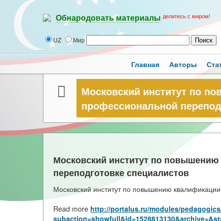
делитесь с миром!
Обнародовать материалы
UZ
Мир
Главная
Авторы
Ста
Московский институт по п
профессиональной перепод
Московский институт по повышению
переподготовке специалистов
Московский институт по повышению квалификации
Read more
http://portalus.ru/modules/pedagogic
subaction=showfull&id=1528813130&archive=&st