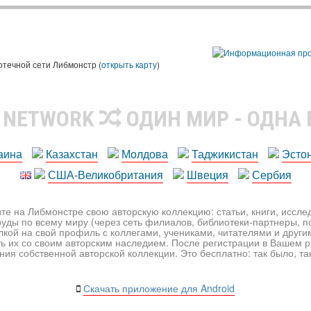
ы
отечной сети Либмонстр (
открыть карту
)
R NETWORK
ОДИН МИР - ОДНА
аина
Казахстан
Молдова
Таджикистан
Эсто
США-Великобритания
Швеция
Сербия
те на Либмонстре свою авторскую коллекцию: статьи, книги, иссл
уды по всему миру (через сеть филиалов, библиотеки-партнеры, по
лкой на свой профиль с коллегами, учениками, читателями и друг
ь их со своим авторским наследием. После регистрации в Вашем 
ия собственной авторской коллекции. Это бесплатно: так было, так 
Скачать приложение для Android