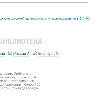
 БИБЛИОТЕКА
ния
Россия-2
Беларусь-2
едования. Либмонстр
исковики, соцсети). Вы
ими заинтересованными
распоряжении - более 100
есть и так будет всегда.