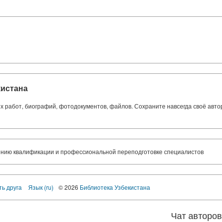
кистана
ких работ, биографий, фотодокументов, файлов. Сохраните навсегда своё авт
ению квалификации и профессиональной переподготовке специалистов
ть друга
Язык (ru)
© 2026
Библиотека Узбекистана
Чат авторо