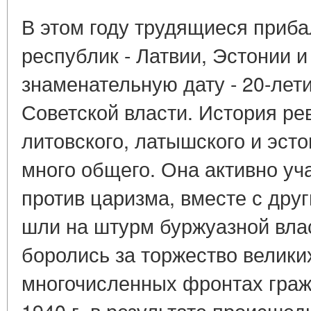
В этом году трудящиеся приба
республик - Латвии, Эстонии и
знаменательную дату - 20-лет
Советской власти. История р
литовского, латышского и эст
много общего. Она активно уч
против царизма, вместе с дру
шли на штурм буржуазной влас
боролись за торжество велики
многочисленных фронтах граж
1940 г. в результате происшед