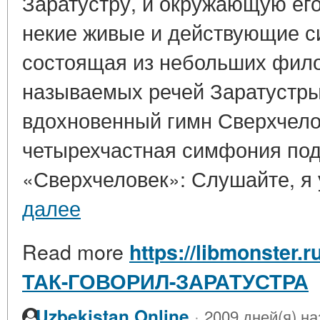
Заратустру, и окружающую его
некие живые и действующие си
состоящая из небольших фило
называемых речей Заратустр
вдохновенный гимн Сверхчело
четырехчастная симфония под
«Сверхчеловек»: Слушайте, я у
далее
Read more
https://libmonster.
ТАК-ГОВОРИЛ-ЗАРАТУСТРА
·
Uzbekistan Online
2009 дней(я) на