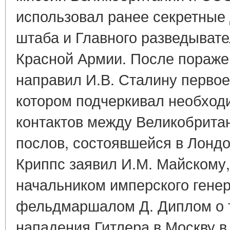
использовал ранее секретные
штаба и Главного разведыват
Красной Армии. После пораже
направил И.В. Сталину первое
котором подчеркивал необход
контактов между Великобрита
послов, состоявшейся в Лондон
Криппс заявил И.М. Майскому,
начальником имперского генер
фельдмаршалом Д. Диплом о т
нападения Гитлера в Москву 