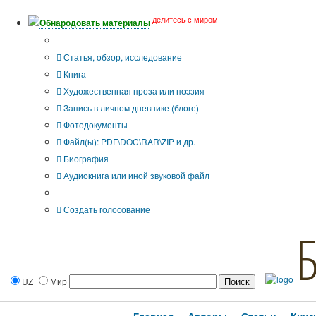
делитесь с миром!
Обнародовать материалы
Тип публикации
Статья, обзор, исследование
Книга
Художественная проза или поэзия
Запись в личном дневнике (блоге)
Фотодокументы
Файл(ы): PDF\DOC\RAR\ZIP и др.
Биография
Аудиокнига или иной звуковой файл
Дополнительные опции:
Создать голосование
UZ
Мир