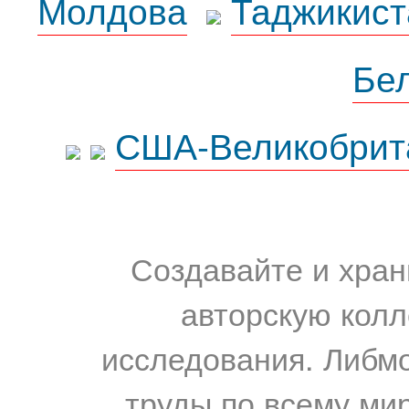
Молдова
Таджикист
Бе
США-Великобрит
Создавайте и хран
авторскую колл
исследования. Либм
труды по всему мир