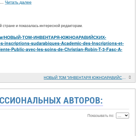
...
Читать далее
 стране и показалась интересной редакторам.
les/view/НОВЫЙ-ТОМ-ИНВЕНТАРЯ-ЮЖНОАРАВИЙСКИХ-
nscriptions-sudarabiques-Academic-des-Inscriptions-et-
-Oriente-Public-avec-les-soins-de-Christian-Robin-T-3-Fasc-A-
НОВЫЙ ТОМ "ИНВЕНТАРЯ ЮЖНОАРАВИЙСКИХ НАДПИСЕЙ" (FRANCOIS BRON. Ma'in // Inventaire des inscriptions sudarabiques (Academic des Inscriptions et Belles-Lettres, Istituto Italiano per Г Africa et I' Oriente) / Public avec les soins de Christian Robi
ССИОНАЛЬНЫХ АВТОРОВ:
Показывать по: