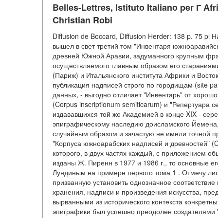
Belles-Lettres, Istituto Italiano per Г Afr
Christian Robi
Diffusion de Boccard, Diffusion Herder: 138 p. 75 
вышел в свет третий том "Инвентаря южноаравийс
древней Южной Аравии, задуманного крупным фр
осуществляемого главным образом его стараниям
(Париж) и Итальянского института Африки и Восто
публикация надписей строго по городищам (site par
данных, - выгодно отличает "Инвентарь" от хорош
(Corpus inscriptionum semiticarum) и "Репертуара се
издававшихся той же Академией в конце XIX - сер
эпиграфическому наследию доисламского Йемена, 
случайным образом и зачастую не имели точной пр
"Корпуса южноарабских надписей и древностей" (Corp
которого, в двух частях каждый, с приложением о
изданы Ж. Пиренн в 1977 и 1986 г., то основные е
Лундиным на примере первого тома 1 . Отмечу лиш
призванную установить однозначное соответствие
хранения, надписи и произведения искусства, пред
вырванными из исторического контекста конкретн
эпиграфики был успешно преодолен создателями "