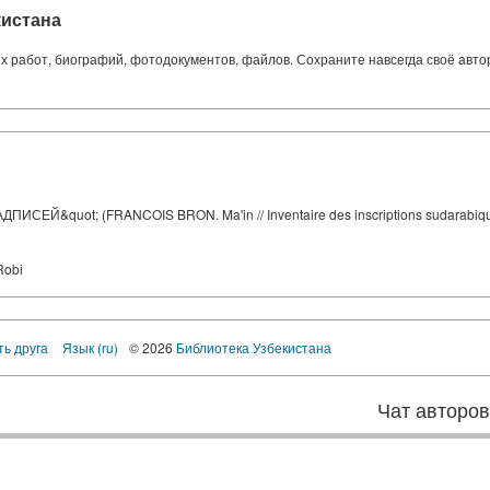
кистана
ких работ, биографий, фотодокументов, файлов. Сохраните навсегда своё авт
; (FRANCOIS BRON. Ma'in // Inventaire des inscriptions sudarabiques (Acade
 Robi
ть друга
Язык (ru)
© 2026
Библиотека Узбекистана
Чат авторо