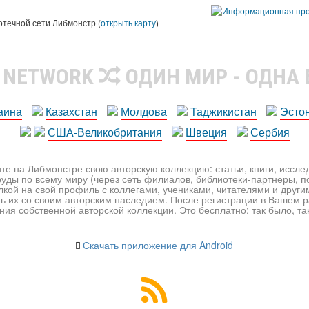
ы
отечной сети Либмонстр (
открыть карту
)
R NETWORK
ОДИН МИР - ОДНА
аина
Казахстан
Молдова
Таджикистан
Эсто
США-Великобритания
Швеция
Сербия
те на Либмонстре свою авторскую коллекцию: статьи, книги, иссл
уды по всему миру (через сеть филиалов, библиотеки-партнеры, по
лкой на свой профиль с коллегами, учениками, читателями и друг
ь их со своим авторским наследием. После регистрации в Вашем 
ия собственной авторской коллекции. Это бесплатно: так было, так 
Скачать приложение для Android