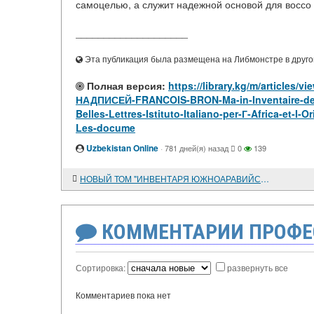
самоцелью, а служит надежной основой для воссо 
____________________
Эта публикация была размещена на Либмонстре в другой
Полная версия:
https://library.kg/m/artic
НАДПИСЕЙ-FRANCOIS-BRON-Ma-in-Inventaire-des-i
Belles-Lettres-Istituto-Italiano-per-Г-Africa-et-I
Les-docume
Uzbekistan Online
·
781 дней(я) назад
0
139
НОВЫЙ ТОМ "ИНВЕНТАРЯ ЮЖНОАРАВИЙСКИХ НАДПИСЕЙ" (FRANCOIS BRON. Ma'in // Inventaire des inscriptions sudarabiques (Academic des Inscriptions et Belles-Lettres, Istituto Italiano per Г Africa et I' Oriente) / Public avec les soins de Christian Robi
КОММЕНТАРИИ ПРОФЕ
Сортировка:
развернуть все
Комментариев пока нет