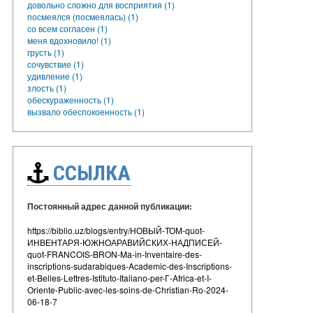
довольно сложно для восприятия (1)
посмеялся (посмеялась) (1)
со всем согласен (1)
меня вдохновило! (1)
грусть (1)
сочувствие (1)
удивление (1)
злость (1)
обескураженность (1)
вызвало обеспокоенность (1)
ССЫЛКА
Постоянный адрес данной публикации:
https://biblio.uz/blogs/entry/НОВЫЙ-ТОМ-quot-
ИНВЕНТАРЯ-ЮЖНОАРАВИЙСКИХ-НАДПИСЕЙ-
quot-FRANCOIS-BRON-Ma-in-Inventaire-des-
inscriptions-sudarabiques-Academic-des-Inscriptions-
et-Belles-Lettres-Istituto-Italiano-per-Г-Africa-et-I-
Oriente-Public-avec-les-soins-de-Christian-Ro-2024-
06-18-7