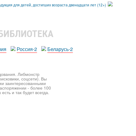
 БИБЛИОТЕКА
ния
Россия-2
Беларусь-2
едования. Либмонстр
исковики, соцсети). Вы
ими заинтересованными
распоряжении - более 100
есть и так будет всегда.