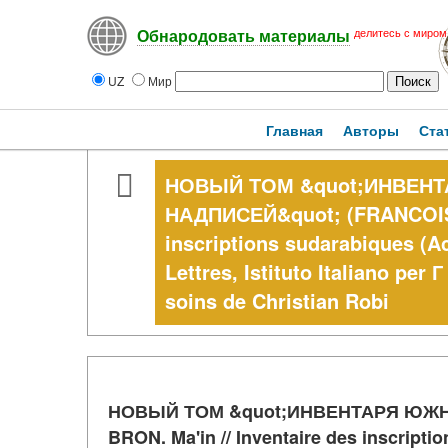
делитесь с миром
Обнародовать материалы
UZ
Мир
Главная
Авторы
Ста
НОВЫЙ ТОМ &quot;ИНВЕН
НАДПИСЕЙ&quot; (FRANCOIS B
inscriptions sudarabiques (Ac
Lettres, Istituto Italiano per Г
soins de Christian Robi
НОВЫЙ ТОМ &quot;ИНВЕНТАРЯ ЮЖН
BRON. Ma'in // Inventaire des inscripti