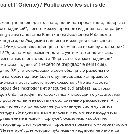
ica et I' Oriente) / Public avec les soins de
pl Наконец-то после длительного, почти четырехлетнего, перерыва
ких надписей", нового международного издания по эпиграфике
анцузским сабеистом Кристианом Жюльеном Робеном и
и под эгидой Академии надписей и изящной словесности
ка (Рим). Основной принцип, положенный в основу этой серии:
 site) и, по мере возможности, с учетом археологических
о известных специалистам "Корпуса семитских надписей"
митских надписей" (Repertoire d'epigraphie semitique),
едине XX в. и включавших в себя обширные разделы по
в которых надписи были сгруппированы, как правило,
ивязки к месту своего происхождения. Что же касается
us des inscriptions et antiquites sud-arabes), два тома
бщей библиографии по сабеистике и глоссария с указателями
го достоинства и недостатки обстоятельно рассмотрены А.Г.
ь, что несмотря на крайне усложненную систему сиглов,
 между публикуемым памятником и местом его находки или
ставленные в новом "Корпусе", оказались, как обычно,
ых городищ. Этот коренной порок всей прежней южноаравийской
Инвентаря", для которых публикация надписей не является