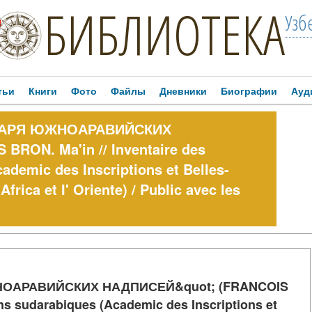
БИБЛИОТЕКА
Узб
!
тьи
Книги
Фото
Файлы
Дневники
Биографии
Ауд
ТАРЯ ЮЖНОАРАВИЙСКИХ
RON. Ma'in // Inventaire des
ademic des Inscriptions et Belles-
 Africa et I' Oriente) / Public avec les
ОАРАВИЙСКИХ НАДПИСЕЙ&quot; (FRANCOIS
ons sudarabiques (Academic des Inscriptions et