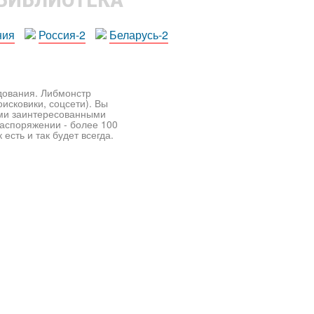
ния
Россия-2
Беларусь-2
едования. Либмонстр
исковики, соцсети). Вы
ими заинтересованными
распоряжении - более 100
есть и так будет всегда.