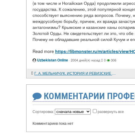
(в том числе и Ногайская Орда) продолжили агрес
государства. К сожалению, этой популярной концеп
способствует выяснению ряда вопросов. Почему, 
междоусобную борьбу, причем, их вражда зачасту
антагонизмы? Крымские и казанские ханы оспарив
Золотой Орды. Не свидетельствует ли это, что обе
Почему не обладавшие реальной силой Кучум и его
Read more
https://libmonster.ru/m/articles/
Uzbekistan Online
·
2004 дней(я) назад
0
306
Г. А. МЕЛЬНИЧУК. ИСТОРИЯ И РЕВИЗСКИЕ СКАЗКИ ШАЦКОГО СЕЛА КЕРМИСЬ
КОММЕНТАРИИ ПРОФЕ
Сортировка:
развернуть все
Комментариев пока нет