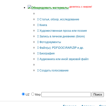
делитесь с миром!
Обнародовать материалы
Тип публикации
Статья, обзор, исследование
Книга
Художественная проза или поэзия
Запись в личном дневнике (блоге)
Фотодокументы
Файл(ы): PDF\DOC\RAR\ZIP и др.
Биография
Аудиокнига или иной звуковой файл
Дополнительные опции:
Создать голосование
UZ
Мир