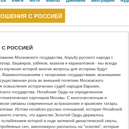
тьи
Книги
Фото
Файлы
Дневники
Биографии
Ауд
НОШЕНИЯ С РОССИЕЙ
 С РОССИЕЙ
ование Московского государства, борьбу русского народа с
атар, башкиров, узбеков, казахов и каракалпаков - мы всегда
ез изучения которой многие вопросы для историка будут
ки. Взаимоотношениям с татарскими государствами, возникшими
 существенная роль во внешней политике Московского
ля осмысления исторических судеб народов Евразии,
ского государства. Ногайская Орда на определенном
ипломатических партнеров Москвы. С многочисленным и
чески связаны современные астраханские и крымские татары,
алпаки. Истоки ногайско-русских отношений, история Ногайской
инято считать, что единство Золотой Орды держалось
с ослаблением которой в ходе затяжной династической смуты,
тробежных сил, закономерно распалось на "осколки", которые