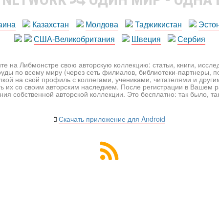
аина
Казахстан
Молдова
Таджикистан
Эсто
США-Великобритания
Швеция
Сербия
те на Либмонстре свою авторскую коллекцию: статьи, книги, иссл
уды по всему миру (через сеть филиалов, библиотеки-партнеры, по
лкой на свой профиль с коллегами, учениками, читателями и друг
ь их со своим авторским наследием. После регистрации в Вашем 
ия собственной авторской коллекции. Это бесплатно: так было, так 
Скачать приложение для Android