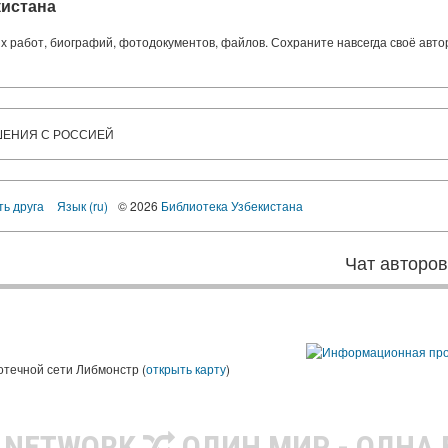
кистана
ких работ, биографий, фотодокументов, файлов. Сохраните навсегда своё авт
ШЕНИЯ С РОССИЕЙ
ть друга
Язык (ru)
© 2026
Библиотека Узбекистана
Чат авторо
ы
отечной сети Либмонстр (
открыть карту
)
R NETWORK
ОДИН МИР - ОДНА