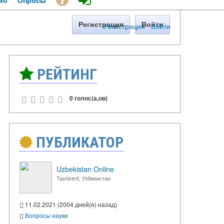
ио
Опросы
Регистрация
Войти
Регистрация
·
Войти
РЕЙТИНГ
0 голос(а,ов)
ПУБЛИКАТОР
Uzbekistan Online
Tashkent, Узбекистан
11.02.2021 (2004 дней(я) назад)
Вопросы науки