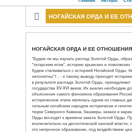
Главная
Авторы
Ста
НОГАЙСКАЯ ОРДА И ЕЕ ОТ
НОГАЙСКАЯ ОРДА И ЕЕ ОТНОШЕНИЯ
"Будем ли мы изучать распад Золотой Орды, образ
"татарским игом", историю крымских и поволжских т
будем сталкиваться с историей Ногайской Орды, б
непонятны"1 , - к такому выводу приходят истори
в результате распада Золотой Орды, принадлежит
государства XV-XVI веков. Их анализ необходим д
объяснения самого феномена образования Россий
историческом этапе являлась одним из главных д
сильным ногайским народом исторически и генети
тюрки Северного Кавказа, башкиры, казахи и карак
Орды восходят к времени заката Золотой Орды. Пр
исключительно на деспотической ханской власти, 
это непрочное образование, под воздействием цен