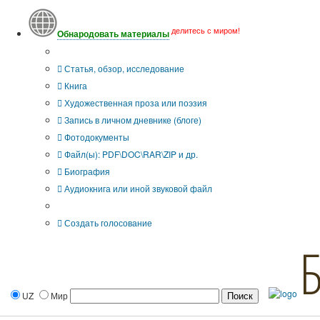
делитесь с миром!
Обнародовать материалы
Тип публикации
Статья, обзор, исследование
Книга
Художественная проза или поэзия
Запись в личном дневнике (блоге)
Фотодокументы
Файл(ы): PDF\DOC\RAR\ZIP и др.
Биография
Аудиокнига или иной звуковой файл
Дополнительные опции:
Создать голосование
UZ
Мир