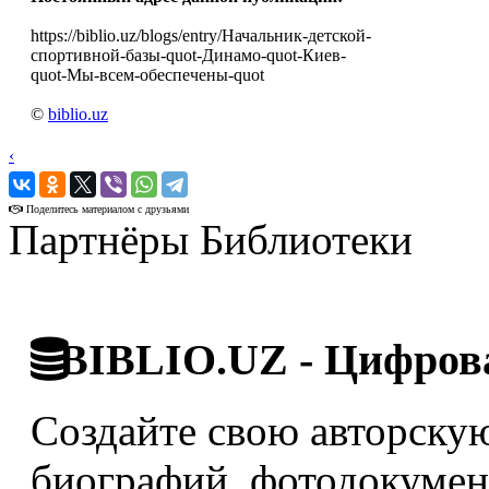
https://biblio.uz/blogs/entry/Начальник-детской-
спортивной-базы-quot-Динамо-quot-Киев-
quot-Мы-всем-обеспечены-quot
©
biblio.uz
‹
›
Поделитесь материалом с друзьями
Партнёры Библиотеки
BIBLIO.UZ - Цифрова
Создайте свою авторскую
биографий, фотодокумент