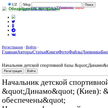
UZ
Мир
Узбекистана
делитесь с миром!
БИБЛИОТЕКА
Обнародовать материалы
Регистрация
·
Войти
·
Главная
Авторы
Статьи
Книги
Фото
Файлы
Дневники
Би
Начальник детской спортивной базы &quot;Динамо&q
Регистрация
Войти
Начальник детской спортивно
&quot;Динамо&quot; (Киев): 
обеспечены&quot;