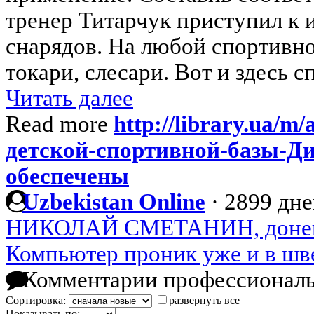
тренер Титарчук приступил к
снарядов. На любой спортивно
токари, слесари. Вот и здесь с
Читать далее
Read more
http://library.ua/m
детской-спортивной-базы-Д
обеспечены
Uzbekistan Online
·
2899 дне
НИКОЛАЙ СМЕТАНИН, донец
Компьютер проник уже и в ш
Комментарии профессиональ
Сортировка:
развернуть все
Показывать по: