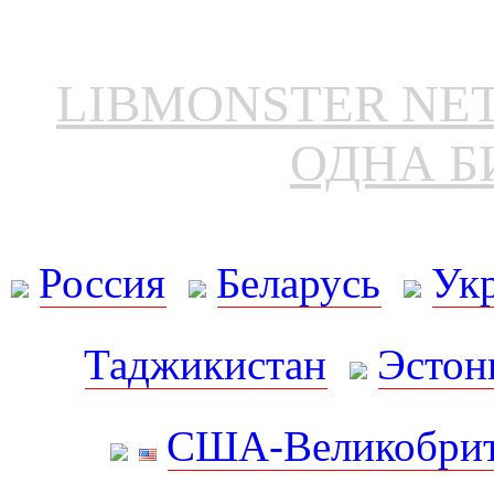
LIBMONSTER N
ОДНА Б
Россия
Беларусь
Ук
Таджикистан
Эстон
США-Великобрит