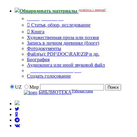
делитесь с миром!
Обнародовать материалы
Тип публикации
Статья, обзор, исследование
Книга
Художественная проза или поэзия
Запись в личном дневнике (блоге)
Фотодокументы
Файл(ы): PDF\DOC\RAR\ZIP и др.
Биография
Аудиокнига или иной звуковой файл
Дополнительные опции:
Создать голосование
UZ
Мир
Узбекистана
БИБЛИОТЕКА