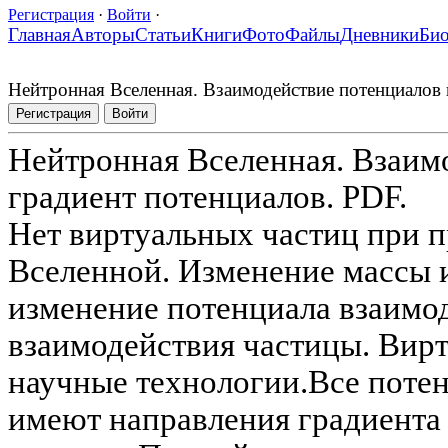
Регистрация
·
Войти
·
Главная
Авторы
Статьи
Книги
Фото
Файлы
Дневники
Би
Нейтронная Вселенная. Взаимодействие потенциалов 
Регистрация
Войти
Нейтронная Вселенная. Взаим
градиент потенциалов. PDF.
Нет виртуальных частиц при 
Вселенной. Изменение массы и
изменение потенциала взаимод
взаимодействия частицы. Вирт
научные технологии.Все поте
имеют направления градиента 