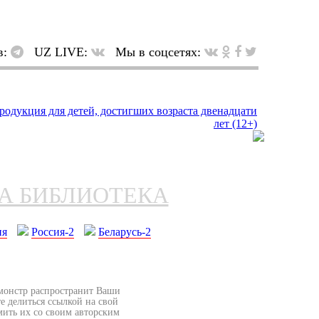
в:
UZ LIVE:
Мы в соцсетях:
НА БИБЛИОТЕКА
ия
Россия-2
Беларусь-2
бмонстр распространит Ваши
е делиться ссылкой на свой
мить их со своим авторским