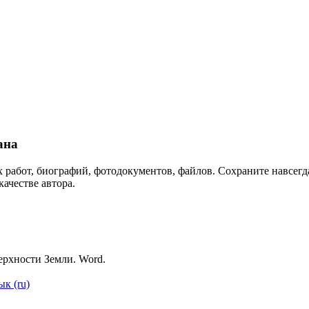
ана
 работ, биографий, фотодокументов, файлов. Сохраните навсегда
качестве автора.
ерхности Земли. Word.
ык (ru)