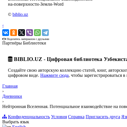
на-поверхности-Земли-Word
©
biblio.uz
‹
›
Поделитесь материалом с друзьями
Партнёры Библиотеки
BIBLIO.UZ - Цифровая библиотека Узбекист
Создайте свою авторскую коллекцию статей, книг, авторских
цифровом виде.
Нажмите сюда
, чтобы зарегистрироваться в 
Главная
›
Дневники
›
Нейтронная Вселенная. Потенциальное взаимодействие на пов
Конфиденциальность
Условия
Справка
Пригласить друга
Яз
Выбрать язык
English