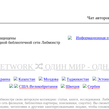
Чат авторо
защищены
одной библиотечной сети Либмонстр
NETWORK
ОДИН МИР - ОД
краина
Казахстан
Молдова
Таджикистан
Эстон
США-Великобритания
Швеция
Сербия
ибмонстре свою авторскую коллекцию: статьи, книги, исследования. Ли
з сеть филиалов, библиотеки-партнеры, поисковики, соцсети). Вы сможет
иками, читателями и другими заинтересованными лицами, чтобы ознако