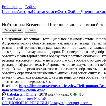
Регистрация
·
Войти
·
Главная
Авторы
Статьи
Книги
Фото
Файлы
Дневники
Би
Нейтронная Вселенная. Потенциальное взаимодействи
Регистрация
Войти
Нейтронная Вселенная. Потенциальное взаимодействие на пов
Астрономические объекты такие, как планеты, звёзды, галакти
развития нейтронные ядра распадаются и происходят сложные 
электронную плазму или в водород. На поверхности звёзд обр
объектах планетарного типа образуются плотные оболочки. Э
распаде астрономического нейтронного ядра образуются две с
распада и сфера синтеза. Нейтроны, которые излучаются из н
связи. Этой энергии достаточно в зоне синтеза образовать си
объектах образуются плазменные «шубы» над зоной синтеза. П
значения десятков порядков. Энергия зоны синтеза образует 
элементов на поверхность Земли.
Read more
https://libmonster.ru/m/articles/view/Нейтронная-
поверхности-Земли-Word
Uzbekistan Online
·
2078 дней(я) назад
0
410
Павел Дмитриевич Киселёв
СОЦИОЛОГИЯ РЕЛИГИИ [Беларуси], лекция, часть 1