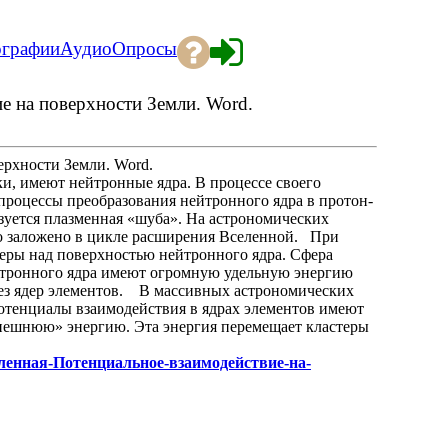
ографии
Аудио
Опросы
е на поверхности Земли. Word.
ерхности Земли. Word.
ки, имеют нейтронные ядра. В процессе своего
процессы преобразования нейтронного ядра в протон-
азуется плазменная «шуба». На астрономических
то заложено в цикле расширения Вселенной. При
феры над поверхностью нейтронного ядра. Сфера
ейтронного ядра имеют огромную удельную энергию
нтез ядер элементов. В массивных астрономических
отенциалы взаимодействия в ядрах элементов имеют
«внешнюю» энергию. Эта энергия перемещает кластеры
Вселенная-Потенциальное-взаимодействие-на-