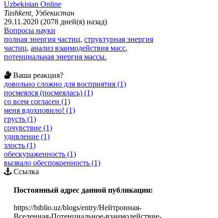
Uzbekistan Online
Tashkent, Узбекистан
29.11.2020 (2078 дней(я) назад)
Вопросы науки
полная энергия частиц
,
структурная энергия
частиц
,
анализ взаимодействия масс
,
потенциальная энергия массы.
Ваша реакция?
довольно сложно для восприятия (1)
посмеялся (посмеялась) (1)
со всем согласен (1)
меня вдохновило! (1)
грусть (1)
сочувствие (1)
удивление (1)
злость (1)
обескураженность (1)
вызвало обеспокоенность (1)
Ссылка
Постоянный адрес данной публикации:
https://biblio.uz/blogs/entry/Нейтронная-
Вселенная-Потенциальное-взаимодействие-