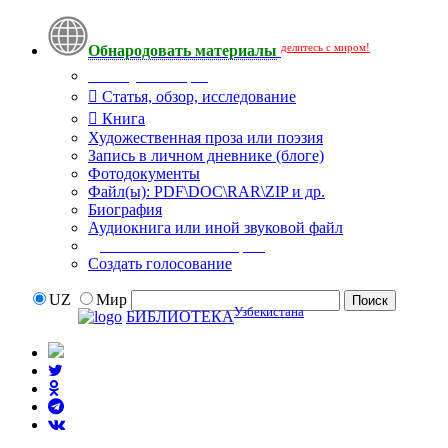
делитесь с миром!
Обнародовать материалы
Тип публикации
Статья, обзор, исследование
Книга
Художественная проза или поэзия
Запись в личном дневнике (блоге)
Фотодокументы
Файл(ы): PDF\DOC\RAR\ZIP и др.
Биография
Аудиокнига или иной звуковой файл
Дополнительные опции:
Создать голосование
UZ
Мир
Узбекистана
БИБЛИОТЕКА