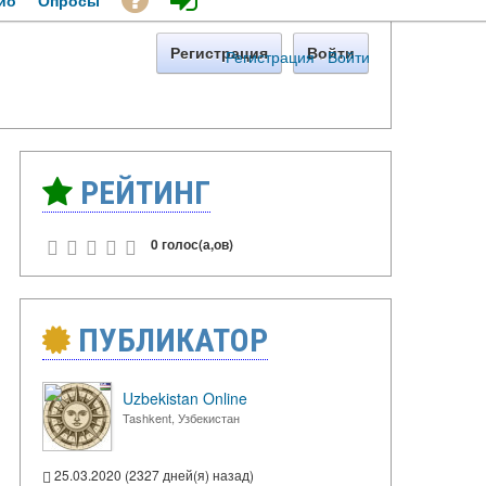
ио
Опросы
Регистрация
Войти
Регистрация
·
Войти
РЕЙТИНГ
0 голос(а,ов)
ПУБЛИКАТОР
Uzbekistan Online
Tashkent, Узбекистан
25.03.2020 (2327 дней(я) назад)