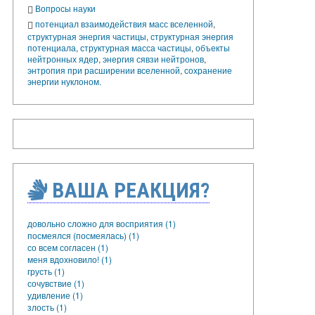
Вопросы науки
потенциал взаимодействия масс вселенной
,
структурная энергия частицы
,
структурная энергия
потенциала
,
структурная масса частицы
,
объекты
нейтронных ядер
,
энергия сявзи нейтронов
,
энтропия при расширении вселенной
,
сохранение
энергии нуклоном.
ВАША РЕАКЦИЯ?
довольно сложно для восприятия (1)
посмеялся (посмеялась) (1)
со всем согласен (1)
меня вдохновило! (1)
грусть (1)
сочувствие (1)
удивление (1)
злость (1)