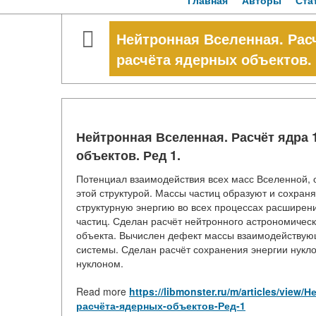
Главная
Авторы
Ста
Нейтронная Вселенная. Расч
расчёта ядерных объектов. 
Нейтронная Вселенная. Расчёт ядра 
объектов. Ред 1.
Потенциал взаимодействия всех масс Вселенной, о
этой структурой. Массы частиц образуют и сохран
структурную энергию во всех процессах расширен
частиц. Сделан расчёт нейтронного астрономическ
объекта. Вычислен дефект массы взаимодействующ
системы. Сделан расчёт сохранения энергии нукл
нуклоном.
Read more
https://libmonster.ru/m/articles/vie
расчёта-ядерных-объектов-Ред-1