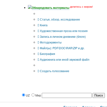
делитесь с миром!
Обнародовать материалы
Тип публикации
Статья, обзор, исследование
Книга
Художественная проза или поэзия
Запись в личном дневнике (блоге)
Фотодокументы
Файл(ы): PDF\DOC\RAR\ZIP и др.
Биография
Аудиокнига или иной звуковой файл
Дополнительные опции:
Создать голосование
UZ
Мир