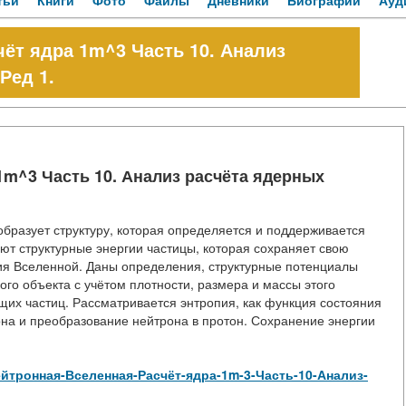
тьи
Книги
Фото
Файлы
Дневники
Биографии
Ауд
ёт ядра 1m^3 Часть 10. Анализ
Ред 1.
1m^3 Часть 10. Анализ расчёта ядерных
бразует структуру, которая определяется и поддерживается
яют структурные энергии частицы, которая сохраняет свою
ия Вселенной. Даны определения, структурные потенциалы
ого объекта с учётом плотности, размера и массы этого
их частиц. Рассматривается энтропия, как функция состояния
она и преобразование нейтрона в протон. Сохранение энергии
w/Нейтронная-Вселенная-Расчёт-ядра-1m-3-Часть-10-Анализ-