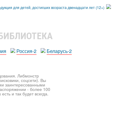
 БИБЛИОТЕКА
ния
Россия-2
Беларусь-2
едования. Либмонстр
исковики, соцсети). Вы
ими заинтересованными
распоряжении - более 100
есть и так будет всегда.