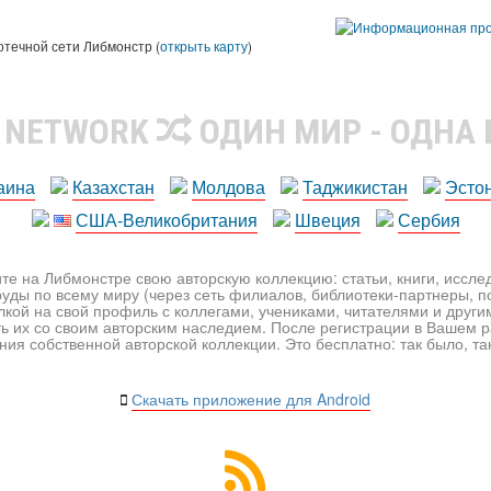
ы
отечной сети Либмонстр (
открыть карту
)
R NETWORK
ОДИН МИР - ОДНА
аина
Казахстан
Молдова
Таджикистан
Эсто
США-Великобритания
Швеция
Сербия
те на Либмонстре свою авторскую коллекцию: статьи, книги, иссл
уды по всему миру (через сеть филиалов, библиотеки-партнеры, по
лкой на свой профиль с коллегами, учениками, читателями и друг
ь их со своим авторским наследием. После регистрации в Вашем 
ия собственной авторской коллекции. Это бесплатно: так было, так 
Скачать приложение для Android