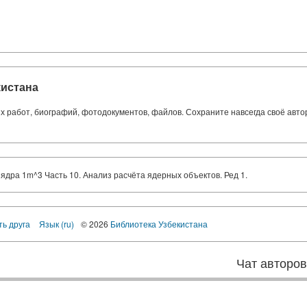
кистана
ких работ, биографий, фотодокументов, файлов. Сохраните навсегда своё авт
ядра 1m^3 Часть 10. Анализ расчёта ядерных объектов. Ред 1.
ть друга
Язык (ru)
© 2026
Библиотека Узбекистана
Чат авторо