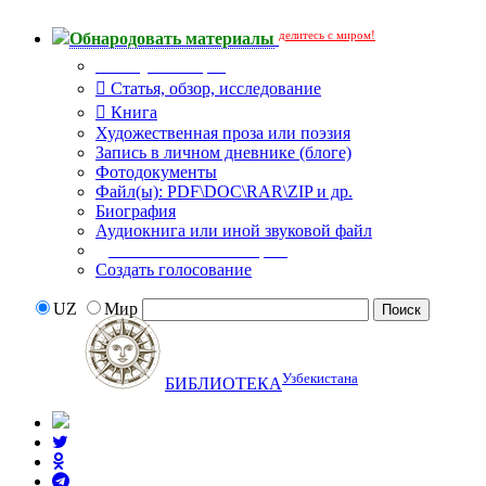
делитесь с миром!
Обнародовать материалы
Тип публикации
Статья, обзор, исследование
Книга
Художественная проза или поэзия
Запись в личном дневнике (блоге)
Фотодокументы
Файл(ы): PDF\DOC\RAR\ZIP и др.
Биография
Аудиокнига или иной звуковой файл
Дополнительные опции:
Создать голосование
UZ
Мир
Узбекистана
БИБЛИОТЕКА