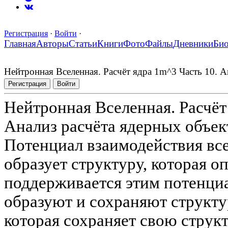
Регистрация
·
Войти
·
Главная
Авторы
Статьи
Книги
Фото
Файлы
Дневники
Би
Нейтронная Вселенная. Расчёт ядра 1m^3 Часть 10. А
Регистрация
Войти
Нейтронная Вселенная. Расчёт
Анализ расчёта ядерных объект
Потенциал взаимодействия все
образует структуру, которая о
поддерживается этим потенци
образуют и сохраняют структу
которая сохраняет свою струк