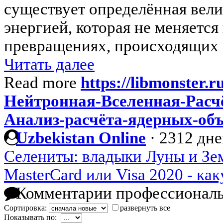
существует определённая вели
энергией, которая не меняется
превращениях, происходящих в 
Читать далее
Read more
https://libmonster.r
Нейтронная-Вселенная-Расчё
Анализ-расчёта-ядерных-объ
Uzbekistan Online
·
2312 дне
Селениты: владыки Луны и Зем
MasterCard или Visa 2020 - ка
Комментарии профессиональ
Сортировка:
развернуть все
Показывать по: