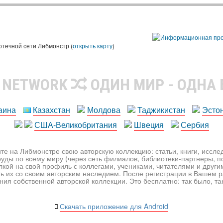
ы
отечной сети Либмонстр (
открыть карту
)
R NETWORK
ОДИН МИР - ОДНА
аина
Казахстан
Молдова
Таджикистан
Эсто
США-Великобритания
Швеция
Сербия
те на Либмонстре свою авторскую коллекцию: статьи, книги, иссл
уды по всему миру (через сеть филиалов, библиотеки-партнеры, по
лкой на свой профиль с коллегами, учениками, читателями и друг
ь их со своим авторским наследием. После регистрации в Вашем 
ия собственной авторской коллекции. Это бесплатно: так было, так 
Скачать приложение для Android