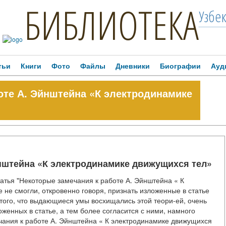
БИБЛИОТЕКА
Узбе
тьи
Книги
Фото
Файлы
Дневники
Биографии
Ауд
оте А. Эйнштейна «К электродинамике
нштейна «К электродинамике движущихся тел»
атья "Некоторые замечания к работе А. Эйнштейна « К
 не смогли, откровенно говоря, признать изложенные в статье
 того, что выдающиеся умы восхищались этой теори-ей, очень
оженных в статье, а тем более согласится с ними, намного
ечания к работе А. Эйнштейна « К электродинамике движущихся