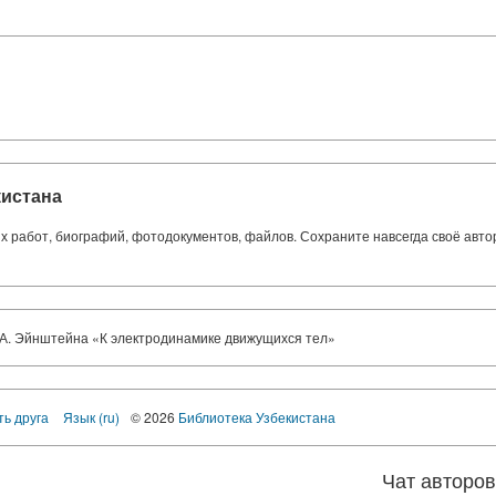
кистана
ких работ, биографий, фотодокументов, файлов. Сохраните навсегда своё авт
 А. Эйнштейна «К электродинамике движущихся тел»
ть друга
Язык (ru)
© 2026
Библиотека Узбекистана
Чат авторо