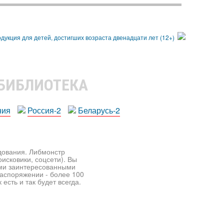
 БИБЛИОТЕКА
ния
Россия-2
Беларусь-2
едования. Либмонстр
исковики, соцсети). Вы
ими заинтересованными
распоряжении - более 100
есть и так будет всегда.