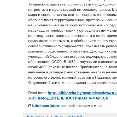
Тихвинский, призваны формировать у трудящихся 
патриотизм и пролетарский интернационализм. В с
мира и социализма пытаются навязать свое поним
обосновывают территориальные претензии к социа
националистические теории, исторические исслед
перехода от конфронтации к сотрудничеству межд
политику нагнетания напряженности и ее историч
наука должна связывать с обобщением опыта строи
социалистического содружества, показывать рево
мирового общественного развития. Докладчик оха
учреждений Отделения истории, подчеркнув важную
образования СССР. В 1982 г. научными коллекти
около 4800 печатных листов. Приблизительно так
внимание в докладе было отведено анализу научн
истории, его Бюро, научных советов и Национальн
Отделения были отмечены монографические исслед
Read more
http://biblioteka.by/m/articles/
ЖИЗНИ-И-ДЕЯТЕЛЬНОСТИ-КАРЛА-МАРКСА
Uzbekistan Online
·
2981 дней(я) назад
0
422
Рецензии. И. И. МИНЦ. ГОД 1918-Й