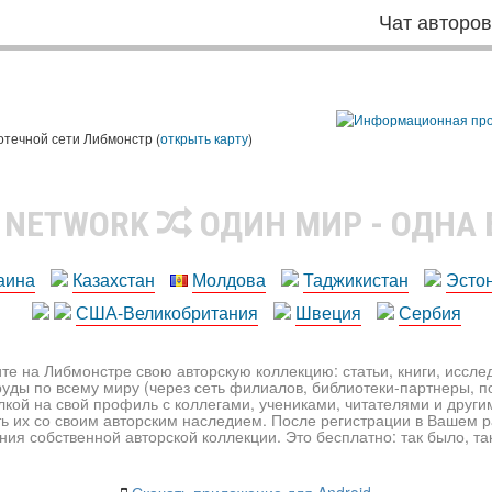
Чат авторо
ы
отечной сети Либмонстр (
открыть карту
)
R NETWORK
ОДИН МИР - ОДНА
аина
Казахстан
Молдова
Таджикистан
Эсто
США-Великобритания
Швеция
Сербия
те на Либмонстре свою авторскую коллекцию: статьи, книги, иссл
уды по всему миру (через сеть филиалов, библиотеки-партнеры, по
лкой на свой профиль с коллегами, учениками, читателями и друг
ь их со своим авторским наследием. После регистрации в Вашем 
ия собственной авторской коллекции. Это бесплатно: так было, так 