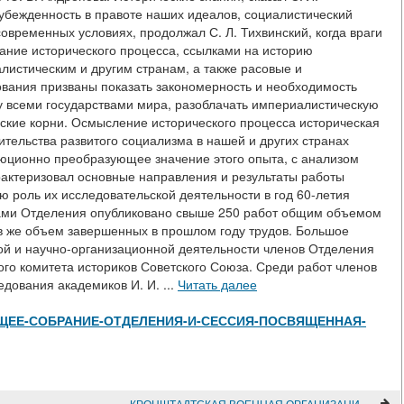
убежденность в правоте наших идеалов, социалистический
овременных условиях, продолжал С. Л. Тихвинский, когда враги
ание исторического процесса, ссылками на историю
листическим и другим странам, а также расовые и
ования призваны показать закономерность и необходимость
у всеми государствами мира, разоблачать империалистическую
еские корни. Осмысление исторического процесса историческая
тельства развитого социализма в нашей и других странах
люционно преобразующее значение этого опыта, с анализом
рактеризовал основные направления и результаты работы
 роль их исследовательской деятельности в год 60-летия
вами Отделения опубликовано свыше 250 работ общим объемом
ов же объем завершенных в прошлом году трудов. Большое
ой и научно-организационной деятельности членов Отделения
ого комитета историков Советского Союза. Среди работ членов
ования академиков И. И. ...
Читать далее
view/ОБЩЕЕ-СОБРАНИЕ-ОТДЕЛЕНИЯ-И-СЕССИЯ-ПОСВЯЩЕННАЯ-
КРОНШТАДТСКАЯ ВОЕННАЯ ОРГАНИЗАЦИЯ РСДРП В 1906 ГОДУ