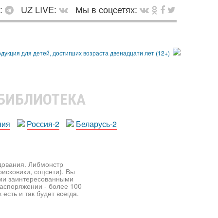
в:
UZ LIVE:
Мы в соцсетях:
 БИБЛИОТЕКА
ния
Россия-2
Беларусь-2
едования. Либмонстр
исковики, соцсети). Вы
ими заинтересованными
распоряжении - более 100
есть и так будет всегда.