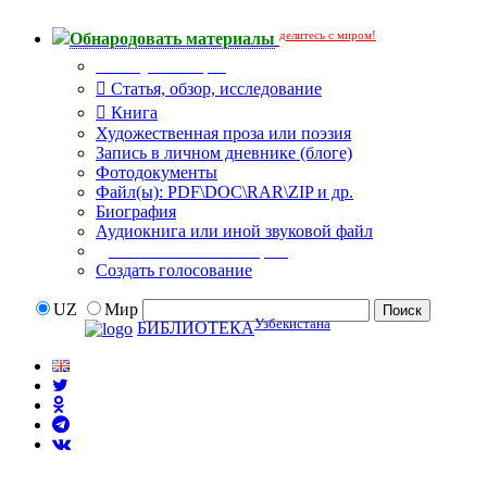
делитесь с миром!
Обнародовать материалы
Тип публикации
Статья, обзор, исследование
Книга
Художественная проза или поэзия
Запись в личном дневнике (блоге)
Фотодокументы
Файл(ы): PDF\DOC\RAR\ZIP и др.
Биография
Аудиокнига или иной звуковой файл
Дополнительные опции:
Создать голосование
UZ
Мир
Узбекистана
БИБЛИОТЕКА