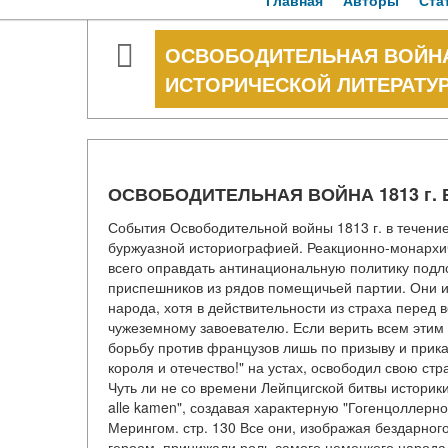
Главная
Авторы
Ста
ОСВОБОДИТЕЛЬНАЯ ВОЙНА 
ИСТОРИЧЕСКОЙ ЛИТЕРАТУ
ОСВОБОДИТЕЛЬНАЯ ВОЙНА 1813 г.
События Освободительной войны 1813 г. в течени
буржуазной историографией. Реакционно-монархиче
всего оправдать антинациональную политику подлог
приспешников из рядов помещичьей партии. Они и
народа, хотя в действительности из страха пере
чужеземному завоевателю. Если верить всем этим 
борьбу против французов лишь по призыву и приказ
короля и отечество!" на устах, освободил свою ст
Чуть ли не со времени Лейпцигской битвы историки-
alle kamen", создавая характерную "Гогенцоллерн
Мерингом. стр. 130 Все они, изображая бездарног
героем, принижали роль самого немецкого народа