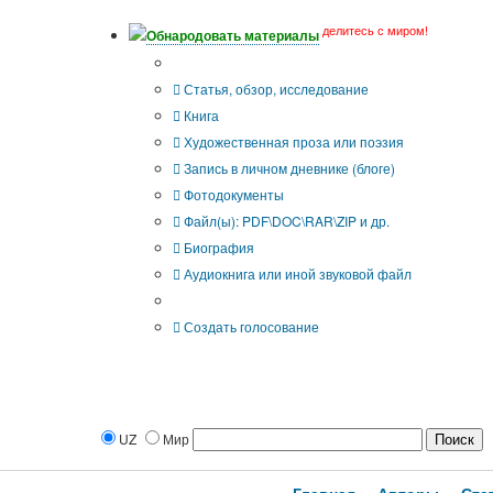
делитесь с миром!
Обнародовать материалы
Тип публикации
Статья, обзор, исследование
Книга
Художественная проза или поэзия
Запись в личном дневнике (блоге)
Фотодокументы
Файл(ы): PDF\DOC\RAR\ZIP и др.
Биография
Аудиокнига или иной звуковой файл
Дополнительные опции:
Создать голосование
UZ
Мир