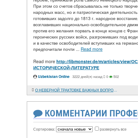
При этом со счетов сбрасывалась не только творч
народных масс, но и патриотическая деятельност
готовивших задолго до 1813 г. народное восстание
возглавивших национально-освободительное движе
против его желания порвать в конце концов с Фра
героических русских войск, разгромивших под вод
и в качестве освободителей вступивших на герман
предпочитали почти ...
Read more
Read more
http://libmonster.de/m/articles/v
ИСТОРИЧЕСКОЙ-ЛИТЕРАТУРЕ
Uzbekistan Online
·
3222 дней(я) назад
0
502
О НЕВЕРНОЙ ТРАКТОВКЕ ВАЖНЫХ ВОПРОСОВ ИСТОРИИ ГЕРМАНИИ XV-XVI ВЕКОВ
КОММЕНТАРИИ ПРОФЕ
Сортировка:
развернуть все