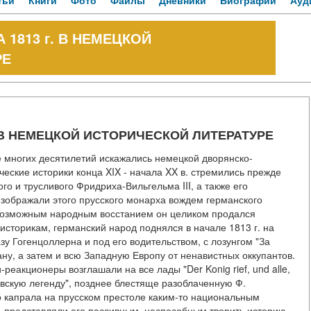
тьи
Книги
Фото
Файлы
Дневники
Биографии
Ауд
1813 г. В НЕМЕЦКОЙ
РЕ
 В НЕМЕЦКОЙ ИСТОРИЧЕСКОЙ ЛИТЕРАТУРЕ
е многих десятилетий искажались немецкой дворянско-
ские историки конца XIX - начала XX в. стремились прежде
о и трусливого Фридриха-Вильгельма III, а также его
зображали этого прусского монарха вождем германского
д возможным народным восстанием он целиком продался
историкам, германский народ поднялся в начале 1813 г. на
у Гогенцоллерна и под его водительством, с лозунгом "За
рану, а затем и всю Западную Европу от ненавистных оккупантов.
реакционеры возглашали на все лады "Der Konig rief, und alle,
овскую легенду", позднее блестяще разоблаченную Ф.
о капрала на прусском престоле каким-то национальным
, представляли его пассивным, неспособным творить историю.