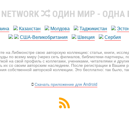
R NETWORK
ОДИН МИР - ОДНА
аина
Казахстан
Молдова
Таджикистан
Эсто
США-Великобритания
Швеция
Сербия
те на Либмонстре свою авторскую коллекцию: статьи, книги, иссл
уды по всему миру (через сеть филиалов, библиотеки-партнеры, по
лкой на свой профиль с коллегами, учениками, читателями и друг
ь их со своим авторским наследием. После регистрации в Вашем 
ия собственной авторской коллекции. Это бесплатно: так было, так 
Скачать приложение для Android