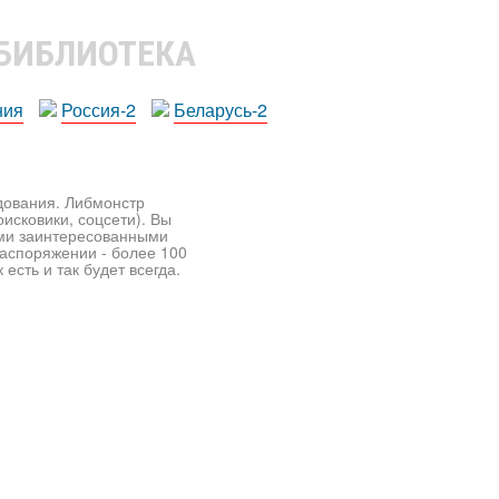
 БИБЛИОТЕКА
ния
Россия-2
Беларусь-2
едования. Либмонстр
исковики, соцсети). Вы
ими заинтересованными
распоряжении - более 100
есть и так будет всегда.