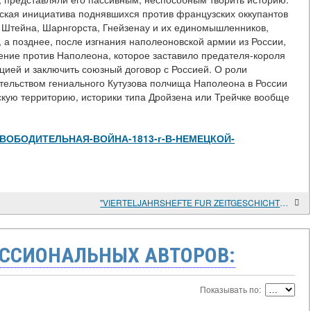
еская инициатива поднявшихся против французских оккупантов
ь Штейна, Шарнгорста, Гнейзенау и их единомышленников,
, а позднее, после изгнания наполеоновской армии из России,
ние против Наполеона, которое заставило предателя-короля
нцией и заключить союзный договор с Россией. О роли
ительством гениального Кутузова полчища Наполеона в России
скую территорию, историки типа Дройзена или Трейчке вообще
iew/ОСВОБОДИТЕЛЬНАЯ-ВОЙНА-1813-г-В-НЕМЕЦКОЙ-
"VIERTELJAHRSHEFTE FUR ZEITGESCHICHTE". STUTTGART
ССИОНАЛЬНЫХ АВТОРОВ:
Показывать по: