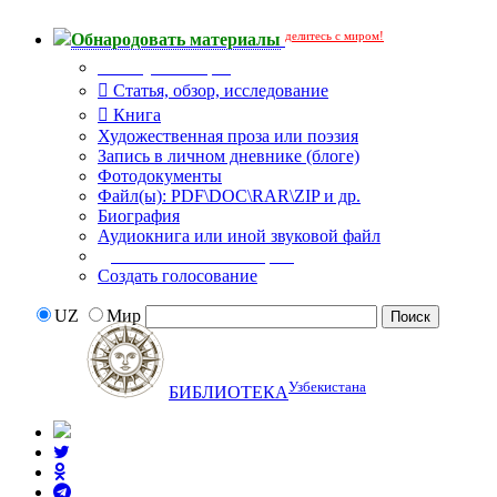
делитесь с миром!
Обнародовать материалы
Тип публикации
Статья, обзор, исследование
Книга
Художественная проза или поэзия
Запись в личном дневнике (блоге)
Фотодокументы
Файл(ы): PDF\DOC\RAR\ZIP и др.
Биография
Аудиокнига или иной звуковой файл
Дополнительные опции:
Создать голосование
UZ
Мир
Узбекистана
БИБЛИОТЕКА