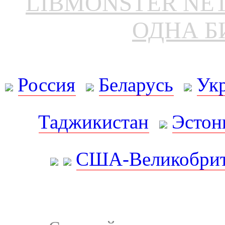
LIBMONSTER N
ОДНА Б
Россия
Беларусь
Ук
Таджикистан
Эстон
США-Великобрит