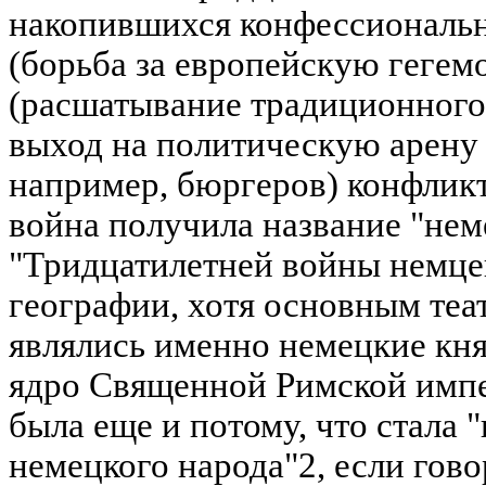
накопившихся конфессиональ
(борьба за европейскую геге
(расшатывание традиционного
выход на политическую арену
например, бюргеров) конфлик
война получила название "нем
"Тридцатилетней войны немцев"
географии, хотя основным теа
являлись именно немецкие кн
ядро Священной Римской импе
была еще и потому, что стала 
немецкого народа"2, если гово