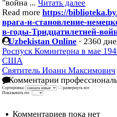
"война ...
Читать далее
Read more
https://biblioteka.b
врага-и-становление-немецк
в-годы-Тридцатилетней-вой
Uzbekistan Online
·
2360 дне
Роспуск Коминтерна в мае 1943
США
Святитель Иоанн Максимович
Комментарии профессиональ
Сортировка:
развернуть все
Показывать по:
Комментариев пока нет