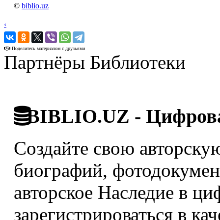
©
biblio.uz
‹
›
Поделитесь материалом с друзьями
Партнёры Библиотеки
BIBLIO.UZ - Цифрова
Создайте свою авторскую
биографий, фотодокумент
авторское Наследие в ци
зарегистрироваться в кач