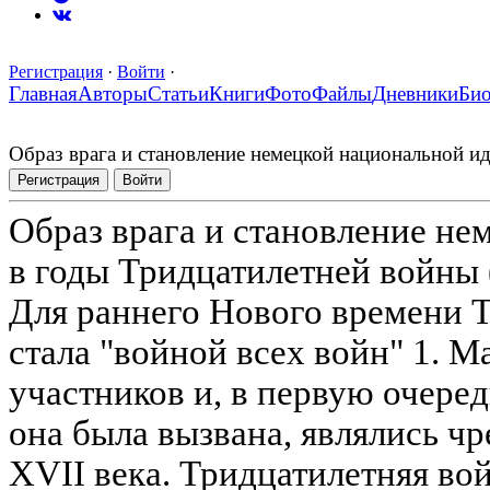
Регистрация
·
Войти
·
Главная
Авторы
Статьи
Книги
Фото
Файлы
Дневники
Би
Образ врага и становление немецкой национальной и
Регистрация
Войти
Образ врага и становление не
в годы Тридцатилетней войны 
Для раннего Нового времени 
стала "войной всех войн" 1. 
участников и, в первую очере
она была вызвана, являлись ч
XVII века. Тридцатилетняя во