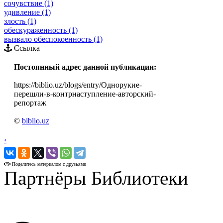
сочувствие (1)
удивление (1)
злость (1)
обескураженность (1)
вызвало обеспокоенность (1)
Ссылка
Постоянный адрес данной публикации:
https://biblio.uz/blogs/entry/Однорукие-
перешли-в-контрнаступление-авторский-
репортаж
©
biblio.uz
‹
›
Поделитесь материалом с друзьями
Партнёры Библиотеки