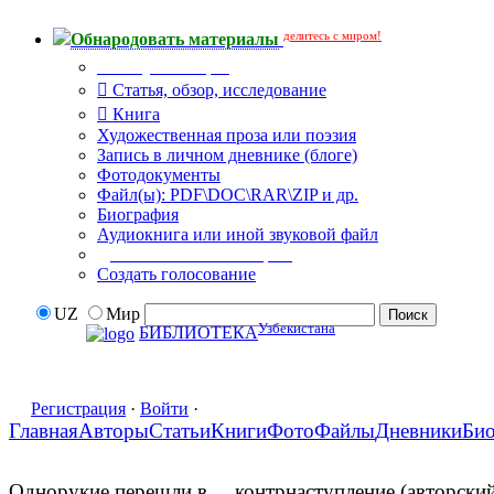
делитесь с миром!
Обнародовать материалы
Тип публикации
Статья, обзор, исследование
Книга
Художественная проза или поэзия
Запись в личном дневнике (блоге)
Фотодокументы
Файл(ы): PDF\DOC\RAR\ZIP и др.
Биография
Аудиокнига или иной звуковой файл
Дополнительные опции:
Создать голосование
UZ
Мир
Узбекистана
БИБЛИОТЕКА
Регистрация
·
Войти
·
Главная
Авторы
Статьи
Книги
Фото
Файлы
Дневники
Би
Однорукие перешли в ... контрнаступление (авторски