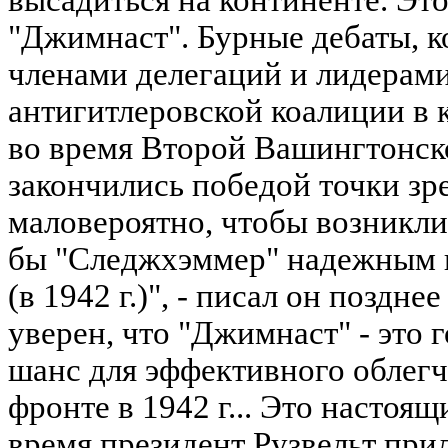
высадиться на континенте. Эт
"Джимнаст". Бурные дебаты, 
членами делегаций и лидерами
антигитлеровской коалиции в 
во время Второй Вашингтонск
закончились победой точки зр
маловероятно, чтобы возникли
бы "Следжхэммер" надежным 
(в 1942 г.)", - писал он поздн
уверен, что "Джимнаст" - это 
шанс для эффективного облегч
фронте в 1942 г... Это настоящ
время президент Рузвельт при