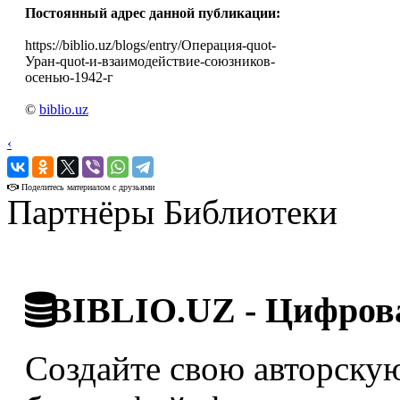
Постоянный адрес данной публикации:
https://biblio.uz/blogs/entry/Операция-quot-
Уран-quot-и-взаимодействие-союзников-
осенью-1942-г
©
biblio.uz
‹
›
Поделитесь материалом с друзьями
Партнёры Библиотеки
BIBLIO.UZ - Цифрова
Создайте свою авторскую