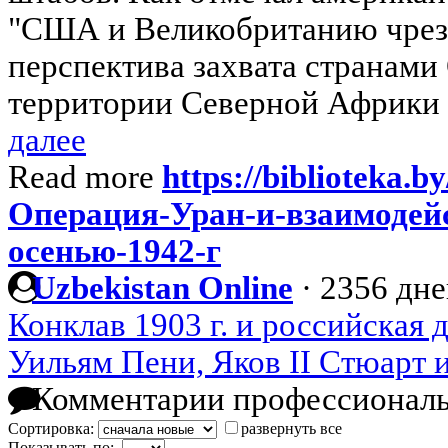
"США и Великобританию чрез
перспектива захвата странам
территории Северной Африки с
далее
Read more
https://biblioteka.by
Операция-Уран-и-взаимодей
осенью-1942-г
Uzbekistan Online
·
2356 дне
Конклав 1903 г. и российская 
Уильям Пени, Яков II Стюарт 
Комментарии профессиональ
Сортировка:
развернуть все
Показывать по: