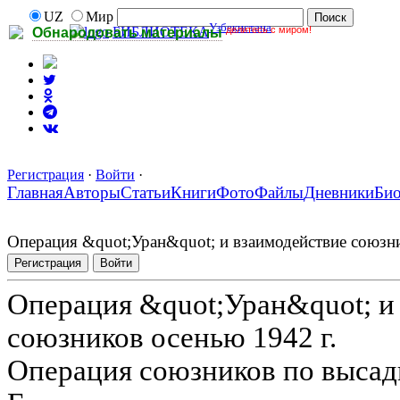
UZ
Мир
Узбекистана
делитесь с миром!
БИБЛИОТЕКА
Обнародовать материалы
Регистрация
·
Войти
·
Главная
Авторы
Статьи
Книги
Фото
Файлы
Дневники
Би
Операция &quot;Уран&quot; и взаимодействие союзни
Регистрация
Войти
Операция &quot;Уран&quot; и
союзников осенью 1942 г.
Операция союзников по высад