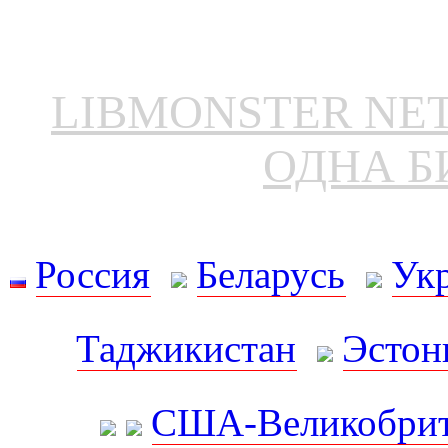
LIBMONSTER N
ОДНА Б
Россия
Беларусь
Ук
Таджикистан
Эстон
США-Великобрит