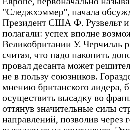
Европе, первоначально называ
"Следжхэммер", начала обсужд
Президент США Ф. Рузвельт и
полагали: успех вполне возмо
Великобритании У. Черчилль 
считая, что надо накопить доп
провал десанта может решител
не в пользу союзников. Горазд
мнению британского лидера, б
осуществить высадку во фран
оттянув значительные силы ст
направлений, позволив через 