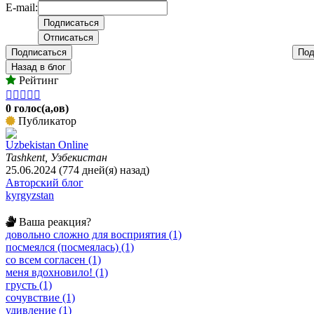
E-mail:
Подписаться
Под
Назад в блог
Рейтинг





0 голос(а,ов)
Публикатор
Uzbekistan Online
Tashkent, Узбекистан
25.06.2024 (774 дней(я) назад)
Авторский блог
kyrgyzstan
Ваша реакция?
довольно сложно для восприятия (1)
посмеялся (посмеялась) (1)
со всем согласен (1)
меня вдохновило! (1)
грусть (1)
сочувствие (1)
удивление (1)