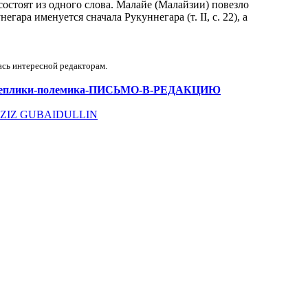
состоят из одного слова. Малайе (Малайзии) повезло
гара именуется сначала Рукуннегара (т. II, с. 22), а
ась интересной редакторам.
клики-реплики-полемика-ПИСЬМО-В-РЕДАКЦИЮ
OF GAZIZ GUBAIDULLIN