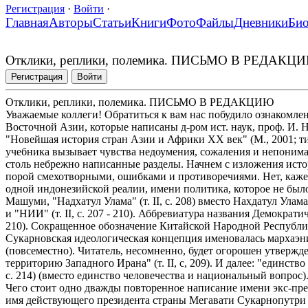
Регистрация
·
Войти
·
Главная
Авторы
Статьи
Книги
Фото
Файлы
Дневники
Би
Отклики, реплики, полемика. ПИСЬМО В РЕДАКЦ
Регистрация
Войти
Отклики, реплики, полемика. ПИСЬМО В РЕДАКЦИЮ
Уважаемые коллеги! Обратиться к вам нас побудило ознакомле
Восточной Азии, которые написаны д-ром ист. наук, проф. И. 
"Новейшая история стран Азии и Африки XX век" (М., 2001; тир
учебника вызывает чувства недоумения, сожаления и непонима
столь небрежно написанные разделы. Начнем с изложения ис
порой смехотворными, ошибками и противоречиями. Нет, кажет
одной индонезийской реалии, имени политика, которое не было 
Машуми, "Надхатул Улама" (т. II, с. 208) вместо Нахдатул Ул
и "НИИ" (т. II, с. 207 - 210). Аббревиатура названия Демократи
210). Сокращенное обозначение Китайской Народной Республики - 
Сукарновская идеологическая концепция именовалась мархаэни
(повсеместно). Читатель, несомненно, будет огорошен утвержден
территорию Западного Ирана" (т. II, с, 209). И далее: "единство ч
с. 214) (вместо единство человечества и национальный вопрос
Чего стоит одно дважды повторенное написание имени экс-презид
имя действующего президента страны Мегавати Сукарнопутри 