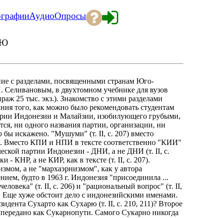
ографии
Аудио
Опросы
ИЮ
ние с разделами, посвященными странам Юго-
Н. Селивановым, в двухтомном учебнике для вузов
аж 25 тыс. экз.). Знакомство с этими разделами
ния того, как можно было рекомендовать студентам
тории Индонезии и Малайзии, изобилующего грубыми,
ся, ни одного названия партии, организации, ни
бы искажено. "Мушуми" (т. II, с. 207) вместо
ама. Вместо КПИ и НПИ в тексте соответственно "КИИ"
ческой партии Индонезии - ДНИ, а не ДНИ (т. II, с.
КНР, а не КИР, как в тексте (т. II, с. 207).
змом, а не "мархаэрнизмом", как у автора
ием, будто в 1963 г. Индонезия "присоединила ...
еловека" (т. II, с. 206) и "рациональный вопрос" (т. II,
). Еще хуже обстоит дело с индонезийскими именами.
ента Сухарто как Сухарю (т. II, с. 210, 211)? Второе
передано как Сукарнопути. Самого Сукарно никогда