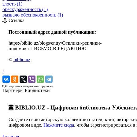
злость (1)
обескураженность (1)
вызвало обеспокоенность (1)
Ссылка
Постоянный адрес данной публикации:
https://biblio.uz/blogs/entry/Отклики-реплики-
полемика-ПИСЬМО-В-РЕДАКЦИЮ
©
biblio.uz
‹
›
Поделитесь материалом с друзьями
Партнёры Библиотеки
BIBLIO.UZ - Цифровая библиотека Узбекист
Создайте свою авторскую коллекцию статей, книг, авторских
цифровом виде.
Нажмите сюда
, чтобы зарегистрироваться в 
Главная