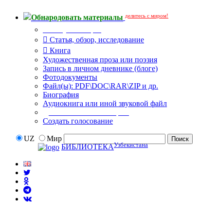
делитесь с миром!
Обнародовать материалы
Тип публикации
Статья, обзор, исследование
Книга
Художественная проза или поэзия
Запись в личном дневнике (блоге)
Фотодокументы
Файл(ы): PDF\DOC\RAR\ZIP и др.
Биография
Аудиокнига или иной звуковой файл
Дополнительные опции:
Создать голосование
UZ
Мир
Узбекистана
БИБЛИОТЕКА