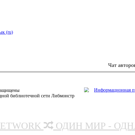
ык (ru)
Чат авторо
защищены
одной библиотечной сети Либмонстр
NETWORK
ОДИН МИР - ОД