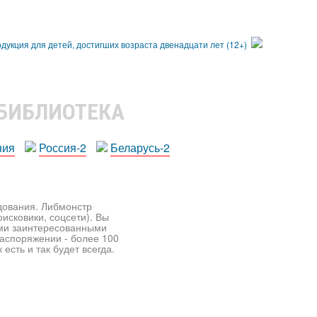
 БИБЛИОТЕКА
ния
Россия-2
Беларусь-2
едования. Либмонстр
исковики, соцсети). Вы
ими заинтересованными
распоряжении - более 100
есть и так будет всегда.