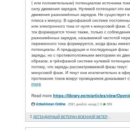
( или положительным) потенциалом источника ток
силу движения зарядов. Нулевой потенциал это как
движения разноимённых зарядов. Не существует в 
плюса к минусу. В однофазной системе постоянный
или электронного тока от нуля к минусовой фазе.
ток формируется точно также, только с соблюдени
разноимённых зарядов, называемой частотой пере
переменного тока формируется, когда фазы имею
потенциалы. А предыдущая и последующая фазы в
заряды, но с противоположными векторами их дви
образом, в трёхфазной системе нулевой потенциа
потому, что заряды рассматриваемой фазы текут: 
минусовой фазе. И текут они исключительно в э
протекание токов вокруг проводников доказывает
more
Read more
https://library.ee/m/articles/view/Ope
Uzbekistan Online
·
2591 дней(я) назад
0
359
ЛЕГЕНДАРНЫЙ ВЕТЕРАН ВОЕННОЙ ВЕТЕРИНАРИИ