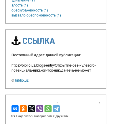
злость (1)
обескураженность (1)
вызвало обеспокоенность (1)
ССЫЛКА
Постоянный адрес данной публикации:
https://biblio.uz/blogs/entry/Открытие-без-нулевого-
потенциала-никакой-ток-никуда-течь-не-может
©
biblio.uz
‹
›
Поделитесь материалом с друзьями