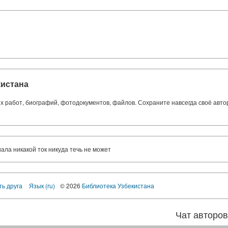
кистана
ких работ, биографий, фотодокументов, файлов. Сохраните навсегда своё авт
ала никакой ток никуда течь не может
ть друга
Язык (ru)
© 2026
Библиотека Узбекистана
Чат авторо