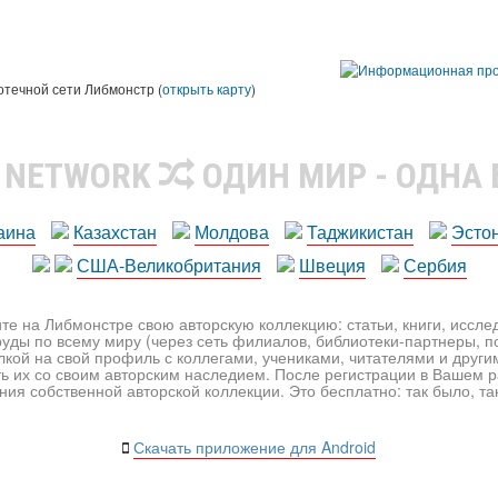
ы
отечной сети Либмонстр (
открыть карту
)
R NETWORK
ОДИН МИР - ОДНА
аина
Казахстан
Молдова
Таджикистан
Эсто
США-Великобритания
Швеция
Сербия
те на Либмонстре свою авторскую коллекцию: статьи, книги, иссл
уды по всему миру (через сеть филиалов, библиотеки-партнеры, по
лкой на свой профиль с коллегами, учениками, читателями и друг
ь их со своим авторским наследием. После регистрации в Вашем 
ия собственной авторской коллекции. Это бесплатно: так было, так 
Скачать приложение для Android