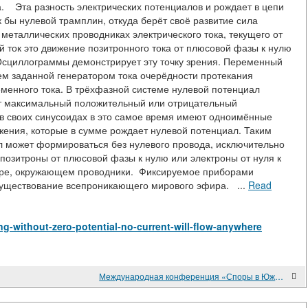
а. Эта разность электрических потенциалов и рождает в цепи
 бы нулевой трамплин, откуда берёт своё развитие сила
металлических проводниках электрического тока, текущего от
 ток это движение позитронного тока от плюсовой фазы к нулю
 Осциллограммы демонстрирует эту точку зрения. Переменный
ем заданной генератором тока очерёдности протекания
менного тока. В трёхфазной системе нулевой потенциал
т максимальный положительный или отрицательный
 своих синусоидах в это самое время имеют одноимённые
жения, которые в сумме рождает нулевой потенциал. Таким
л может формироваться без нулевого провода, исключительно
позитроны от плюсовой фазы к нулю или электроны от нуля к
фире, окружающем проводники. Фиксируемое приборами
 существование всепроникающего мирового эфира. ...
Read
ning-without-zero-potential-no-current-will-flow-anywhere
Международная конференция «Споры в Южно-Китайском море и поиск мирного решения» 27 июня 2019