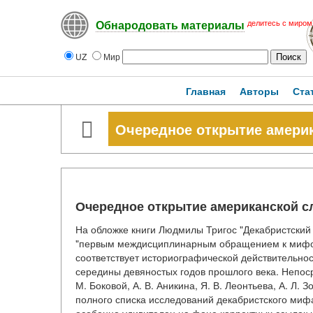
делитесь с миром
Обнародовать материалы
UZ
Мир
Главная
Авторы
Ста
Очередное открытие америк
Очередное открытие американской с
На обложке книги Людмилы Тригос "Декабристский м
"первым междисциплинарным обращением к мифоло
соответствует историографической действительно
середины девяностых годов прошлого века. Непоср
М. Боковой, А. В. Аникина, Я. В. Леонтьева, А. Л.
полного списка исследований декабристского миф