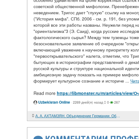
особенно удивителен на фоне корректных ссылок н
советской общественной мифологии. Пренебрежен
неведением. Тригос дает "глухую" ссылку на мон
("История мифа". СПб. 2006 - см. р. 191, без упо
которой все эти работы названы. Неужели перед 
"ориентализма"3 (Э. Саид), когда русские исслед
фактологического сырья? Между тем туземцы тоже
безосновательное заявление об очередном "откры
включающий уважение к научному приоритету колл
"первооткрывательского" налета, отметим, что Три
бытующих в историографии представлений о дека
русской культуры и структуре национальной иденти
амбициозную задачу показать на примере мифолог
формирует культурное сознание и историче ...
Чит
Read more
https://libmonster.ru/m/articles/vi
Uzbekistan Online
·
2269 дней(я) назад
0
267
А. А. АХТАМЗЯН. Объединение Германии. Обстоятельства и последствия. Очерки