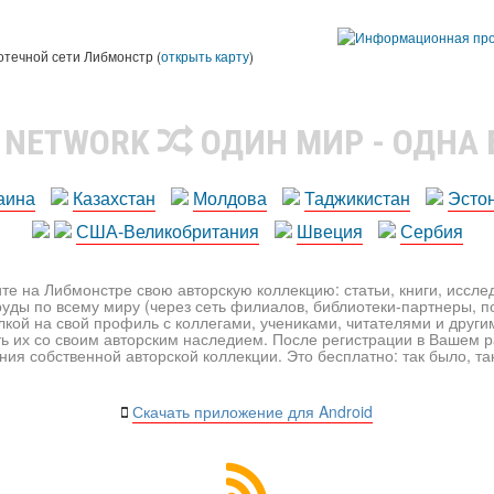
ы
отечной сети Либмонстр (
открыть карту
)
R NETWORK
ОДИН МИР - ОДНА
аина
Казахстан
Молдова
Таджикистан
Эсто
США-Великобритания
Швеция
Сербия
те на Либмонстре свою авторскую коллекцию: статьи, книги, иссл
уды по всему миру (через сеть филиалов, библиотеки-партнеры, по
лкой на свой профиль с коллегами, учениками, читателями и друг
ь их со своим авторским наследием. После регистрации в Вашем 
ия собственной авторской коллекции. Это бесплатно: так было, так 
Скачать приложение для Android