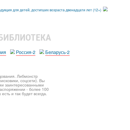
 БИБЛИОТЕКА
ния
Россия-2
Беларусь-2
едования. Либмонстр
исковики, соцсети). Вы
ими заинтересованными
распоряжении - более 100
есть и так будет всегда.