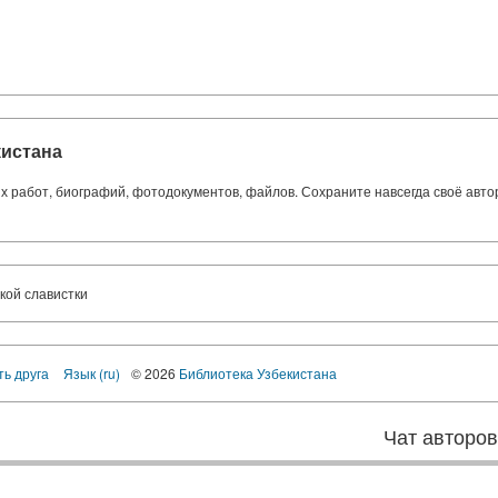
кистана
ких работ, биографий, фотодокументов, файлов. Сохраните навсегда своё авт
кой славистки
ть друга
Язык (ru)
© 2026
Библиотека Узбекистана
Чат авторо