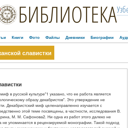
БИБЛИОТЕКА
Узб
!
тьи
Книги
Фото
Файлы
Дневники
Биографии
Ауд
анской славистки
лавистки
иф в русской культуре"1 указано, что ее работа является
гическому образу декабристов". Это утверждение не
сти. Декабристский миф целенаправленно изучается с
едственно этой теме посвящены, в частности, исследования В.
 Зорина, М. М. Сафонова2. Ни одна из работ этого далеко не
а не упоминается в рецензируемой монографии. Такой подход