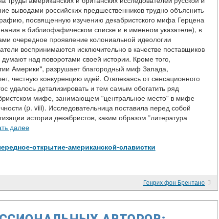
а труды американских и британских исследователей русской и
ие выводами российских предшественников трудно объяснить
ографию, посвященную изучению декабристского мифа Герцена
минания в библиофафическом списке и в именном указателе), в
нами очередное проявление колониальной идеологии
ователи воспринимаются исключительно в качестве поставщиков
 думают над поворотами своей истории. Кроме того,
тии Америки", разрушает благородный миф Запада,
ег, честную конкуренцию идей. Отвлекаясь от сенсационного
гос удалось детализировать и тем самым обогатить ряд
бристском мифе, занимающем "центральное место" в мифе
чности (p. viii). Исследовательница поставила перед собой
изации истории декабристов, каким образом "литература
ать далее
ew/Очередное-открытие-американской-славистки
Генрих фон Брентано