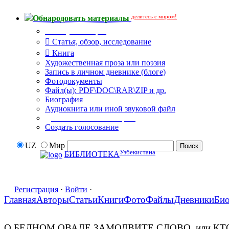
делитесь с миром!
Обнародовать материалы
Тип публикации
Статья, обзор, исследование
Книга
Художественная проза или поэзия
Запись в личном дневнике (блоге)
Фотодокументы
Файл(ы): PDF\DOC\RAR\ZIP и др.
Биография
Аудиокнига или иной звуковой файл
Дополнительные опции:
Создать голосование
UZ
Мир
Узбекистана
БИБЛИОТЕКА
Регистрация
·
Войти
·
Главная
Авторы
Статьи
Книги
Фото
Файлы
Дневники
Би
О БЕДНОМ ОВАЛЕ ЗАМОЛВИТЕ СЛОВО, или КТ