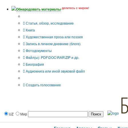
делитесь с миром!
Обнародовать материалы
Тип публикации
Статья, обзор, исследование
Книга
Художественная проза или поэзия
Запись в личном дневнике (блоге)
Фотодокументы
Файл(ы): PDF\DOC\RAR\ZIP и др.
Биография
Аудиокнига или иной звуковой файл
Дополнительные опции:
Создать голосование
UZ
Мир