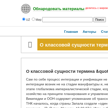
делитесь с миром
Обнародовать материалы
UZ
Мир
Главная
Авторы
Ста
О классовой сущности терм
О классовой сущности термина &quo
Сам по себе процесс интеграции и унификации не 
интеграции возник не на стадии мануфактуры и, н
этапе глобализма империалистической стадии, ко
хозяйство на принципе планирования и управлени
Википедии и ООН содержит упоминание об трансна
ТНК началось, когда страны Запала создали «один