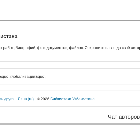
кистана
ких работ, биографий, фотодокументов, файлов. Сохраните навсегда своё авт
&quot;глобализация&quot;
ть друга
Язык (ru)
© 2026
Библиотека Узбекистана
Чат авторо