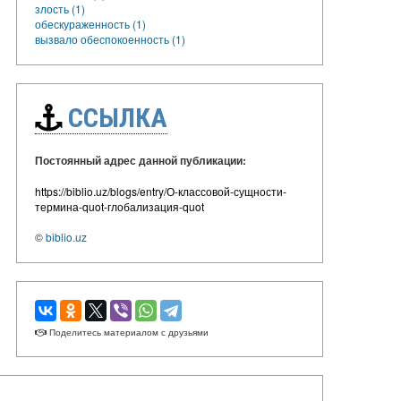
злость (1)
обескураженность (1)
вызвало обеспокоенность (1)
ССЫЛКА
Постоянный адрес данной публикации:
https://biblio.uz/blogs/entry/О-классовой-сущности-
термина-quot-глобализация-quot
©
biblio.uz
Поделитесь материалом с друзьями