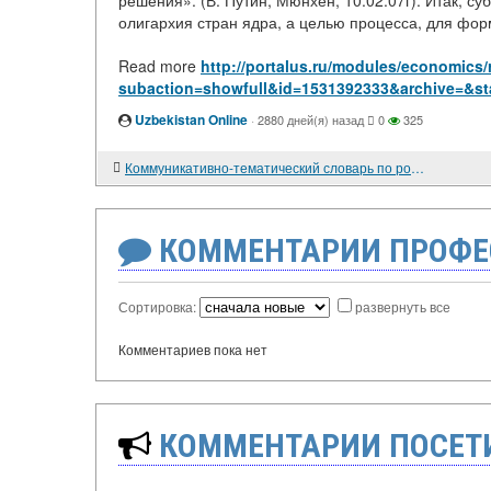
решения». (В. Путин, Мюнхен, 10.02.07г). Итак, 
олигархия стран ядра, а целью процесса, для фор
Read more
http://portalus.ru/modules/economics
subaction=showfull&id=1531392333&archive=&st
Uzbekistan Online
·
2880 дней(я) назад
0
325
Коммуникативно-тематический словарь по роману А. С. Пушкина «Евгений Онегин»
КОММЕНТАРИИ ПРОФЕ
Сортировка:
развернуть все
Комментариев пока нет
КОММЕНТАРИИ ПОСЕТИ