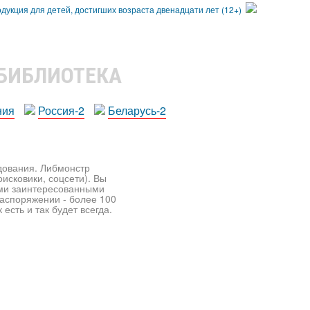
 БИБЛИОТЕКА
ния
Россия-2
Беларусь-2
едования. Либмонстр
исковики, соцсети). Вы
ими заинтересованными
распоряжении - более 100
есть и так будет всегда.