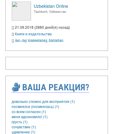
Uzbekistan Online
Tashkent, Узбекистан
21.09.2018 (2880 дней(я) назад)
Книги и издательства
íàó÷íàÿ ïóáëèêàöèÿ
,
ðåôåðàò
ВАША РЕАКЦИЯ?
довольно сложно для восприятия (1)
посмеялся (посмеялась) (1)
со всем согласен (1)
меня вдохновило! (1)
грусть (1)
сочувствие (1)
удивление (1)