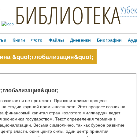
БИБЛИОТЕКА
Узбе
!
тьи
Книги
Фото
Файлы
Дневники
Биографии
Ауд
ина &quot;глобализация&quot;
t;глобализация&quot;
возникает и не протекает. При капитализме процесс
е на стадии крупной промышленности. Этот процесс возник на
гда финансовый капитал стран «золотого миллиарда» ведет
я экономики государством. Текст определения термина в
ционализации. Весьма символично, так как бурное развитие
 центр власти, один центр силы, один центр принятия