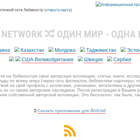
ы
отечной сети Либмонстр (
открыть карту
)
R NETWORK
ОДИН МИР - ОДНА
аина
Казахстан
Молдова
Таджикистан
Эсто
США-Великобритания
Швеция
Сербия
те на Либмонстре свою авторскую коллекцию: статьи, книги, иссл
уды по всему миру (через сеть филиалов, библиотеки-партнеры, по
лкой на свой профиль с коллегами, учениками, читателями и друг
ь их со своим авторским наследием. После регистрации в Вашем 
ия собственной авторской коллекции. Это бесплатно: так было, так 
Скачать приложение для Android