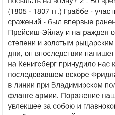
посылать на войну?"2 . Во вр
(1805 - 1807 гг.) Граббе - уча
сражений - был впервые ране
Прейсиш-Эйлау и награжден о
степени и золотым рыцарским
дни, он впоследствии напише
на Кенигсберг принудило нас 
последовавшем вскоре Фридл
в линии при Владимирском по
фланге армии. Поражение наш
увлекшее за собою и главноко