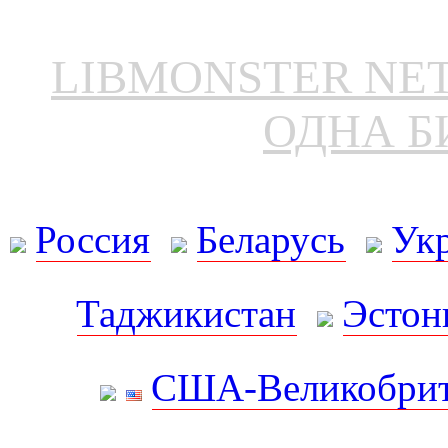
LIBMONSTER N
ОДНА Б
Россия
Беларусь
Ук
Таджикистан
Эстон
США-Великобрит