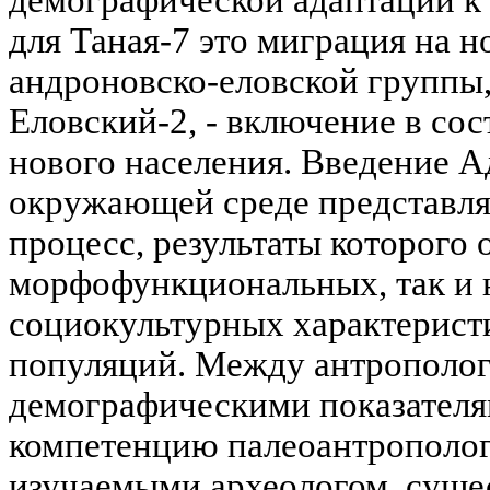
демографической адаптации к
для Таная-7 это миграция на 
андроновско-еловской группы
Еловский-2, - включение в со
нового населения. Введение А
окружающей среде представля
процесс, результаты которого 
морфофункциональных, так и 
социокультурных характерист
популяций. Между антрополо
демографическими показателя
компетенцию палеоантрополога
изучаемыми археологом, сущес