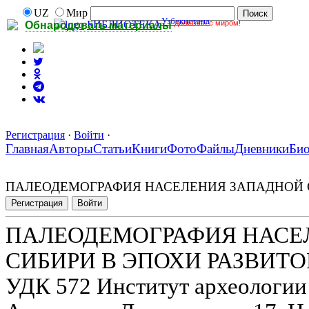
UZ
Мир
Узбекистана
делитесь с миром!
БИБЛИОТЕКА
Обнародовать материалы
Регистрация
·
Войти
·
Главная
Авторы
Статьи
Книги
Фото
Файлы
Дневники
Би
ПАЛЕОДЕМОГРАФИЯ НАСЕЛЕНИЯ ЗАПАДНОЙ С
Регистрация
Войти
ПАЛЕОДЕМОГРАФИЯ НАСЕ
СИБИРИ В ЭПОХИ РАЗВИТО
УДК 572 Институт археологии