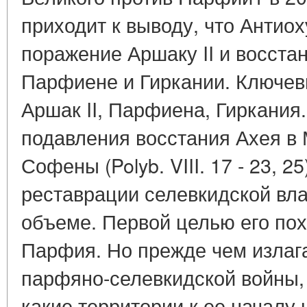
приходит к выводу, что Антио
поражение Аршаку II и восста
Парфиене и Гиркании. Ключевые
Аршак II, Парфиена, Гиркания. 
подавления восстания Ахея в
Софены (Polyb. VIII. 17 - 23, 25
реставрации селевкидской вла
объеме. Первой целью его по
Парфия. Но прежде чем излага
парфяно-селевкидской войны,
какие территории к ее началу 