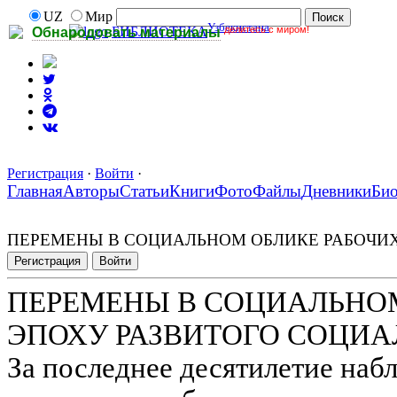
UZ
Мир
Узбекистана
делитесь с миром!
БИБЛИОТЕКА
Обнародовать материалы
Регистрация
·
Войти
·
Главная
Авторы
Статьи
Книги
Фото
Файлы
Дневники
Би
ПЕРЕМЕНЫ В СОЦИАЛЬНОМ ОБЛИКЕ РАБОЧИХ
Регистрация
Войти
ПЕРЕМЕНЫ В СОЦИАЛЬНОМ
ЭПОХУ РАЗВИТОГО СОЦИ
За последнее десятилетие наб