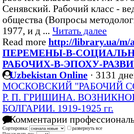
Сенявский. Рабочий класс - ве
общества (Вопросы методолог
1977, и д ...
Читать далее
Read more
http://library.ua/m/a
ПЕРЕМЕНЫ-В-СОЦИАЛЬН
РАБОЧИХ-В-ЭПОХУ-РАЗ
Uzbekistan Online
·
3131 дне
МОСКОВСКИЙ "РАБОЧИЙ С
Р. П. ГРИШИНА. ВОЗНИКН
БОЛГАРИИ. 1919-1925 гг.
Комментарии профессиональ
Сортировка:
развернуть все
Показывать по: