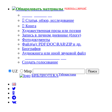
делитесь с миром!
Обнародовать материалы
Тип публикации
Статья, обзор, исследование
Книга
Художественная проза или поэзия
Запись в личном дневнике (блоге)
Фотодокументы
Файл(ы): PDF\DOC\RAR\ZIP и др.
Биография
Аудиокнига или иной звуковой файл
Дополнительные опции:
Создать голосование
UZ
Мир
Узбекистана
БИБЛИОТЕКА