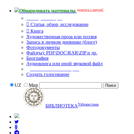
делитесь с миром!
Обнародовать материалы
Тип публикации
Статья, обзор, исследование
Книга
Художественная проза или поэзия
Запись в личном дневнике (блоге)
Фотодокументы
Файл(ы): PDF\DOC\RAR\ZIP и др.
Биография
Аудиокнига или иной звуковой файл
Дополнительные опции:
Создать голосование
UZ
Мир
Узбекистана
БИБЛИОТЕКА