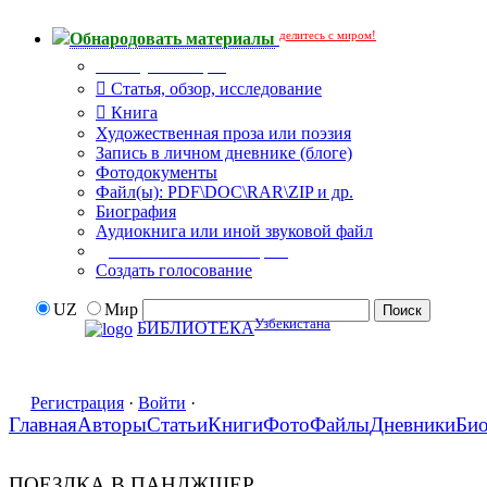
делитесь с миром!
Обнародовать материалы
Тип публикации
Статья, обзор, исследование
Книга
Художественная проза или поэзия
Запись в личном дневнике (блоге)
Фотодокументы
Файл(ы): PDF\DOC\RAR\ZIP и др.
Биография
Аудиокнига или иной звуковой файл
Дополнительные опции:
Создать голосование
UZ
Мир
Узбекистана
БИБЛИОТЕКА
Регистрация
·
Войти
·
Главная
Авторы
Статьи
Книги
Фото
Файлы
Дневники
Би
ПОЕЗДКА В ПАНДЖШЕР