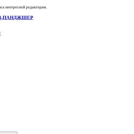
ась интересной редакторам.
ЗДКА-В-ПАНДЖШЕР
М