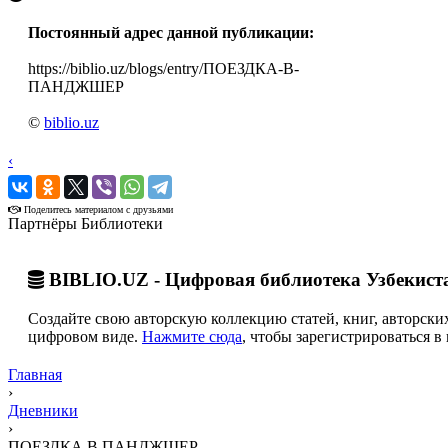
Постоянный адрес данной публикации:
https://biblio.uz/blogs/entry/ПОЕЗДКА-В-
ПАНДЖШЕР
©
biblio.uz
‹
›
Поделитесь материалом с друзьями
Партнёры Библиотеки
BIBLIO.UZ - Цифровая библиотека Узбекист
Создайте свою авторскую коллекцию статей, книг, авторских
цифровом виде.
Нажмите сюда
, чтобы зарегистрироваться в 
Главная
›
Дневники
›
ПОЕЗДКА В ПАНДЖШЕР