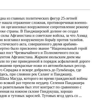
одна из главных политических фигур 25-летней
е нашла отражение сложная, противоречивая военно-
в. он организовал вооруженное сопротивление режиму
оке страны. В Панджшерской долине он создал
силы Афганистана и советские войска, за что Ахмад
он возглавил вооруженную борьбу против талибов.
истического акта, совершенного двумя арабами-
смертно было присвоено звание "Национальный герой
нимал пост Чрезвычайного и Полномочного посла
зидентом Афганистана. Жарким июльским днем мы
али по уже приведенной в порядок асфальтовой дороге
лавшими прекрасные ножи из автомобильных рессор.
-Сираджа и вскоре добрались до Гульбахара, где
Здесь, при слиянии рек Саланг и Панджшер,
 Шаха Масуда, которого во время гражданской войны
но всякий раз терпели неудачу. Селения Панджшера
о разительным был этот контраст по сравнению с
енная на южном склоне Гиндукуша, хорошо
ов и тутовых зарослей. Тутовых ягод здесь со ...