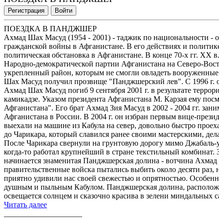
Регистрация
Войти
ПОЕЗДКА В ПАНДЖШЕР
Ахмад Шах Масуд (1954 - 2001) - таджик по национальности - 
гражданской войны в Афганистане. В его действиях и политик
политическая обстановка в Афганистане. В конце 70-х гг. XX 
Народно-демократической партии Афганистана на Северо-Вост
укрепленный район, которым не смогли овладеть вооруженные 
Шах Масуд получил прозвище "Панджшерский лев". С 1996 г. 
Ахмад Шах Масуд погиб 9 сентября 2001 г. в результате террор
камикадзе. Указом президента Афганистана М. Карзая ему по
Афганистана". Его брат Ахмад Зия Масуд в 2002 - 2004 гг. за
Афганистана в России. В 2004 г. он избран первым вице-пре
выехали на машине из Кабула на север, довольно быстро проех
до Чарикара, который славился ранее своими мастерскими, де
После Чарикара свернули на грунтовую дорогу мимо Джабаль-ус
когда-то работал крупнейший в стране текстильный комбинат. 
начинается знаменитая Панджшерская долина - вотчина Ахмад
правительственные войска пытались выбить около десяти раз, 
приятно удивили нас своей свежестью и опрятностью. Особенн
душным и пыльным Кабулом. Панджшерская долина, располож
освещается солнцем и сказочно красива в зелени миндальных сад
Читать далее
____________________