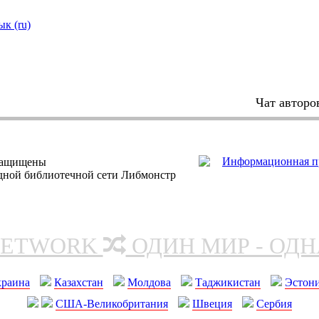
ык (ru)
Чат авторо
защищены
одной библиотечной сети Либмонстр
NETWORK
ОДИН МИР - ОД
краина
Казахстан
Молдова
Таджикистан
Эстон
США-Великобритания
Швеция
Сербия