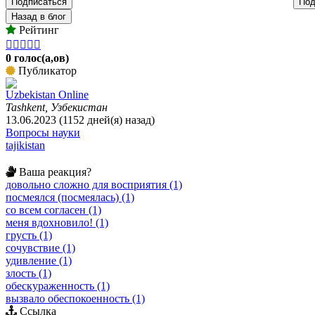
Подписаться
Под
Назад в блог
Рейтинг





0 голос(а,ов)
Публикатор
Uzbekistan Online
Tashkent, Узбекистан
13.06.2023 (1152 дней(я) назад)
Вопросы науки
tajikistan
Ваша реакция?
довольно сложно для восприятия (1)
посмеялся (посмеялась) (1)
со всем согласен (1)
меня вдохновило! (1)
грусть (1)
сочувствие (1)
удивление (1)
злость (1)
обескураженность (1)
вызвало обеспокоенность (1)
Ссылка