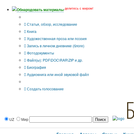
делитесь с миром!
Обнародовать материалы
Тип публикации
Статья, обзор, исследование
Книга
Художественная проза или поэзия
Запись в личном дневнике (блоге)
Фотодокументы
Файл(ы): PDF\DOC\RAR\ZIP и др.
Биография
Аудиокнига или иной звуковой файл
Дополнительные опции:
Создать голосование
UZ
Мир