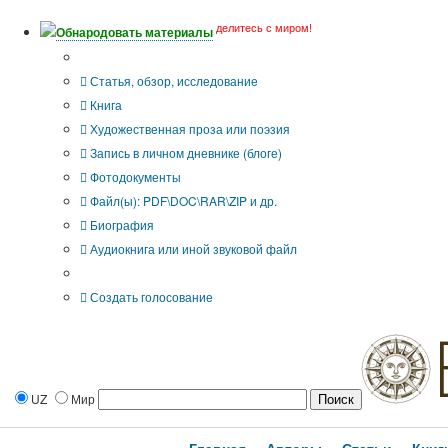
делитесь с миром!
Обнародовать материалы
Тип публикации
Статья, обзор, исследование
Книга
Художественная проза или поэзия
Запись в личном дневнике (блоге)
Фотодокументы
Файл(ы): PDF\DOC\RAR\ZIP и др.
Биография
Аудиокнига или иной звуковой файл
Дополнительные опции:
Создать голосование
UZ
Мир