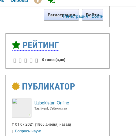
ио
Опросы
Регистрация
Войти
Регистрация
·
Войти
РЕЙТИНГ
0 голос(а,ов)
ПУБЛИКАТОР
Uzbekistan Online
Tashkent, Узбекистан
01.07.2021 (1865 дней(я) назад)
Вопросы науки