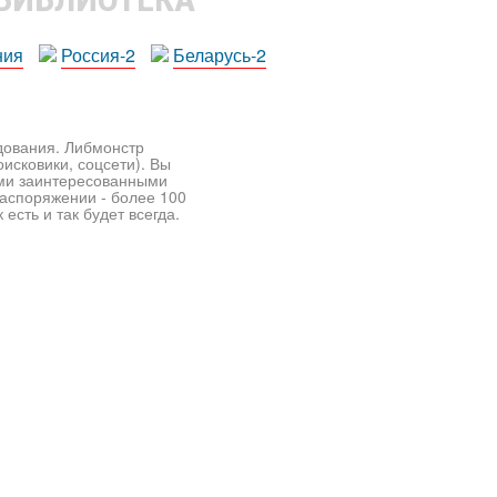
ния
Россия-2
Беларусь-2
едования. Либмонстр
исковики, соцсети). Вы
ими заинтересованными
распоряжении - более 100
есть и так будет всегда.