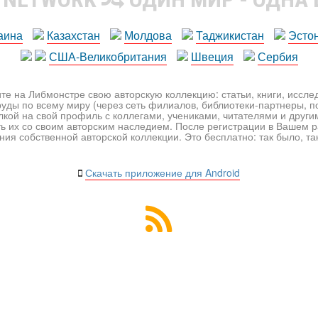
аина
Казахстан
Молдова
Таджикистан
Эсто
США-Великобритания
Швеция
Сербия
те на Либмонстре свою авторскую коллекцию: статьи, книги, иссл
уды по всему миру (через сеть филиалов, библиотеки-партнеры, по
лкой на свой профиль с коллегами, учениками, читателями и друг
ь их со своим авторским наследием. После регистрации в Вашем 
ия собственной авторской коллекции. Это бесплатно: так было, так 
Скачать приложение для Android