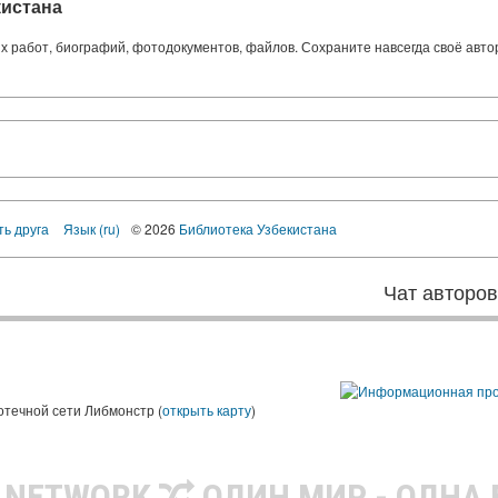
кистана
ких работ, биографий, фотодокументов, файлов. Сохраните навсегда своё авт
ть друга
Язык (ru)
© 2026
Библиотека Узбекистана
Чат авторо
ы
отечной сети Либмонстр (
открыть карту
)
R NETWORK
ОДИН МИР - ОДНА