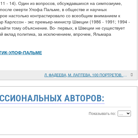
 11 - 14). Один из вопросов, обсуждавшихся на симпозиуме,
 после смерти Улофа Пальме, в обществе и научных
орое настолько контрастировало со всеобщим вниманием к
р Карлссон - экс премьер-министр Швеции (1986 - 1991; 1994 -
найти тому объяснение. Во- первых, в Швеции не существует
ный вклад политика, за исключением, впрочем, Яльмара
ПОЛИТИК-УЛОФ-ПАЛЬМЕ
Л. ФАДЕЕВА, М. ЛАПТЕВА. 100 ПОРТРЕТОВ. КТО ПРАВИЛ МИРОМ. ОЧЕРКИ О ПОЛИТИЧЕСКИХ ДЕЯТЕЛЯХ XVIII-XX ВЕКОВ
ССИОНАЛЬНЫХ АВТОРОВ:
Показывать по: