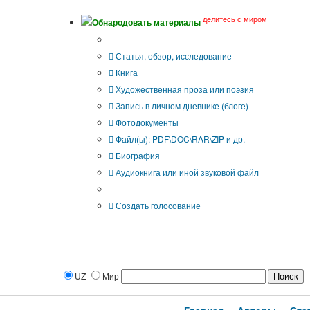
делитесь с миром!
Обнародовать материалы
Тип публикации
Статья, обзор, исследование
Книга
Художественная проза или поэзия
Запись в личном дневнике (блоге)
Фотодокументы
Файл(ы): PDF\DOC\RAR\ZIP и др.
Биография
Аудиокнига или иной звуковой файл
Дополнительные опции:
Создать голосование
UZ
Мир