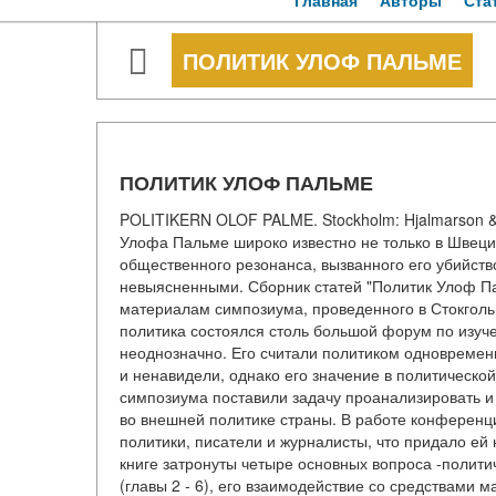
Главная
Авторы
Ста
ПОЛИТИК УЛОФ ПАЛЬМЕ
ПОЛИТИК УЛОФ ПАЛЬМЕ
POLITIKERN OLOF PALME. Stockholm: Hjalmarson & H
Улофа Пальме широко известно не только в Швеци
общественного резонанса, вызванного его убийство
невыясненными. Сборник статей "Политик Улоф П
материалам симпозиума, проведенного в Стокгольм
политика состоялся столь большой форум по изуче
неоднозначно. Его считали политиком одновремен
и ненавидели, однако его значение в политическо
симпозиума поставили задачу проанализировать и 
во внешней политике страны. В работе конференци
политики, писатели и журналисты, что придало ей 
книге затронуты четыре основных вопроса -полити
(главы 2 - 6), его взаимодействие со средствами 