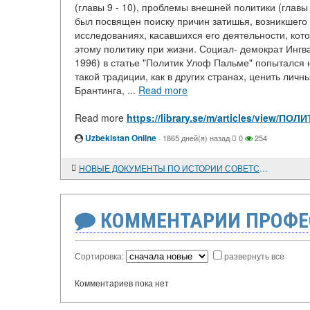
(главы 9 - 10), проблемы внешней политики (главы
был посвящен поиску причин затишья, возникшего
исследованиях, касавшихся его деятельности, кот
этому политику при жизни. Социал- демократ Ингва
1996) в статье "Политик Улоф Пальме" попытался 
такой традиции, как в других странах, ценить лич
Брантинга, ...
Read more
Read more
https://library.se/m/articles/view/
Uzbekistan Online
·
1865 дней(я) назад
0
254
НОВЫЕ ДОКУМЕНТЫ ПО ИСТОРИИ СОВЕТСКО-АМЕРИКАНСКИХ ОТНОШЕНИЙ. 1918-1933 ГОДЫ
КОММЕНТАРИИ ПРОФЕ
Сортировка:
развернуть все
Комментариев пока нет