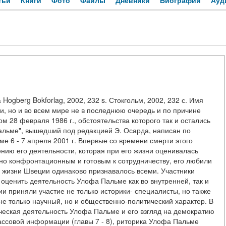
тьи
Книги
Фото
Файлы
Дневники
Биографии
Ауд
ogberg Bokforlag, 2002, 232 s. Стокгольм, 2002, 232 с. Имя
и, но и во всем мире не в последнюю очередь и по причине
м 28 февраля 1986 г., обстоятельства которого так и остались
альме", вышедший под редакцией Э. Осарда, написан по
е 6 - 7 апреля 2001 г. Впервые со времени смерти этого
нию его деятельности, которая при его жизни оценивалась
но конфронтационным и готовым к сотрудничеству, его любили
й жизни Швеции одинаково признавалось всеми. Участники
оценить деятельность Улофа Пальме как во внутренней, так и
и приняли участие не только историки- специалисты, но также
не только научный, но и общественно-политический характер. В
ческая деятельность Улофа Пальме и его взгляд на демократию
массовой информации (главы 7 - 8), риторика Улофа Пальме