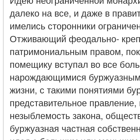
далеко на все, и даже в прав
имелись сторонники ограниче
Отживающий феодально- крепо
патримониальным правом, пок
помещику вступал во все бол
нарождающимися буржуазными
жизни, с такими понятиями бур
представительное правление, 
незыблемость закона, общест
буржуазная частная собственн