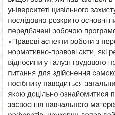
університеті цивільного захист
послідовно розкрито основні пи
передбачені робочою програм
«Правові аспекти роботи з пе
нормативно-правові акти, які р
відносини у галузі трудового
питання для здійснення самоко
посібнику наводиться загальни
якою доцільно ознайомитися п
засвоєння навчального матеріа
рефератів, наукових доповідей