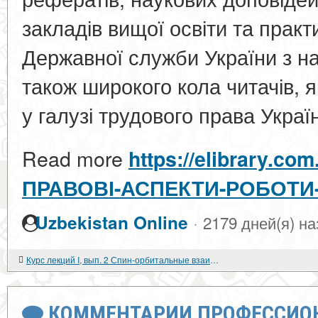
закладів вищої освіти та практ
Державної служби України з на
також широкого кола читачів, 
у галузі трудового права Украї
Read more
https://elibrary.co
ПРАВОВІ-АСПЕКТИ-РОБОТИ
·
Uzbekistan Online
2179 дней(я) на
Курс лекций I, вып. 2 Спин-орбитальные взаимодействия при рассеянии протонов
КОММЕНТАРИИ ПРОФЕССИОН