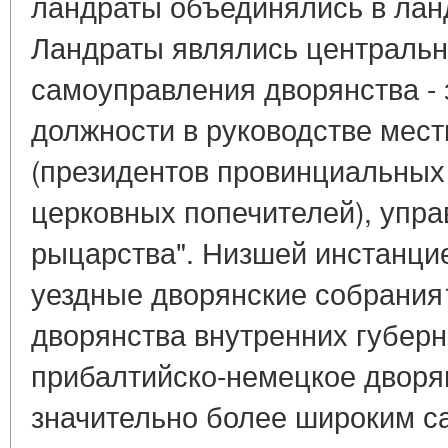
ландраты объединялись в ланд
Ландраты являлись централь
самоуправления дворянства -
должности в руководстве мес
(президентов провинциальных
церковных попечителей), упр
рыцарства". Низшей инстанци
уездные дворянские собрания1
дворянства внутренних губерн
прибалтийско-немецкое дворя
значительно более широким са