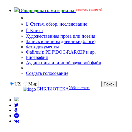
делитесь с миром!
Обнародовать материалы
Тип публикации
Статья, обзор, исследование
Книга
Художественная проза или поэзия
Запись в личном дневнике (блоге)
Фотодокументы
Файл(ы): PDF\DOC\RAR\ZIP и др.
Биография
Аудиокнига или иной звуковой файл
Дополнительные опции:
Создать голосование
UZ
Мир
Узбекистана
БИБЛИОТЕКА