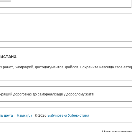
кистана
ких работ, биографий, фотодокументов, файлов. Сохраните навсегда своё авт
кращий дороговказ до самореалізації у дорослому житті
ть друга
Язык (ru)
© 2026
Библиотека Узбекистана
Чат авторо