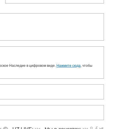
орское Наследие в цифровом виде.
Нажмите сюда
, чтобы
в:
UZ LIVE:
Мы в соцсетях: