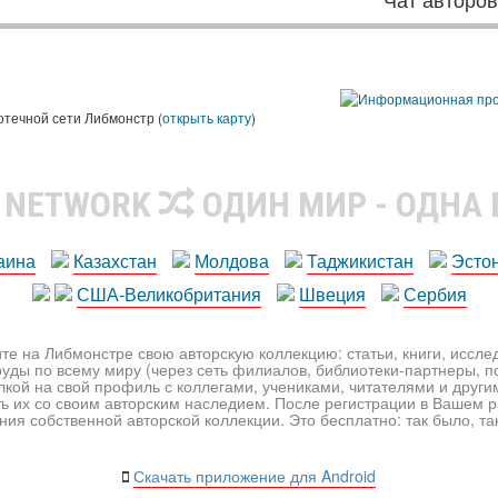
ы
отечной сети Либмонстр (
открыть карту
)
R NETWORK
ОДИН МИР - ОДНА
аина
Казахстан
Молдова
Таджикистан
Эсто
США-Великобритания
Швеция
Сербия
те на Либмонстре свою авторскую коллекцию: статьи, книги, иссл
уды по всему миру (через сеть филиалов, библиотеки-партнеры, по
лкой на свой профиль с коллегами, учениками, читателями и друг
ь их со своим авторским наследием. После регистрации в Вашем 
ия собственной авторской коллекции. Это бесплатно: так было, так 
Скачать приложение для Android