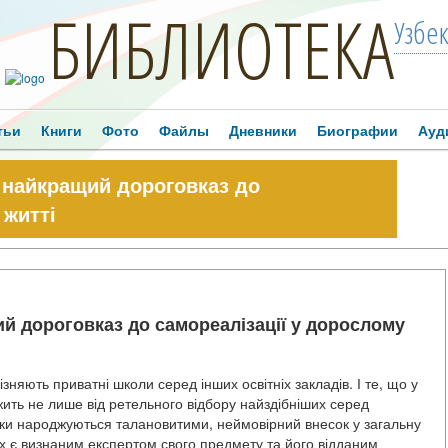
БИБЛИОТЕКА
Узбе
тьи
Книги
Фото
Файлы
Дневники
Биографии
Ауд
 найкращий дороговказ до
 житті
й дороговказ до самореалізації у дорослому
зняють приватні школи серед інших освітніх закладів. І те, що у
ежить не лише від ретельного відбору найздібніших серед
юки народжуються талановитими, неймовірний внесок у загальну
их є визнаним експертом свого предмету та його відданим