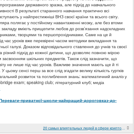
програмами державного зразка, але підхід до навчального
ивності В результаті старанного навчання практично всі
ступають у найпрестижніші ВНЗ своєї країни та всього світу.
ляра полягає у постійному навантаженні мозку, але без втоми
ах закладу вміють прищепити любов до розв’язання надскладних
ідниками, творцями та першопрохідниками. Саме на це й
під час уроків вже перевірені часом методики викладання та
ьої галузі. Доказом відповідального ставлення до учнів та своєї
та різний підхід до кожної дитини, що дозволяє повною мірою
 засвоєнням шкільних предметів. Також слід зазначити, що
світу не лише під час уроків. Важливе значення мають ще й ті
 У цьому сенсі перш за все слід згадати велику кількість гуртків
загальний розвиток та поглиблення знань: математичний аналіз у
ambridge exam; speaking club; літературний клуб; медіа
е
iew/Переваги-приватної-школи-найкращий-дороговказ-до-
20 самых влиятельных людей в сфере криптовалюты. За этими аккаунтами в Twitter стоит следить, если в закладках вашего браузера есть лучшие криптобиржи!