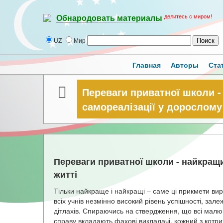
делитесь с миром!
Обнародовать материалы
UZ
Мир
Главная
Авторы
Ста
Переваги приватної школи -
самореалізації у дорослому
Переваги приватної школи - найкращи
житті
Тільки найкраще і найкращі – саме ці прикмети вирі
всіх учнів незмінно високий рівень успішності, зал
дітлахів. Спираючись на ствердження, що всі мал
справу вкладають фахові викладачі, кожний з котр