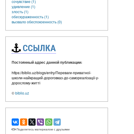
сочувствие (1)
удивление (1)
злость (1)
обескураженность (1)
вызвало обеспокоенность (0)
ССЫЛКА
Постоянный адрес данной публикации:
https://biblio.uz/blogs/entry/Переваги-приватної-
школи-найкращий-дороговказ-до-самореалізації-у-
дорослому-житті
©
biblio.uz
Поделитесь материалом с друзьями