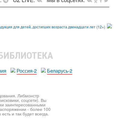
 БИБЛИОТЕКА
ния
Россия-2
Беларусь-2
едования. Либмонстр
исковики, соцсети). Вы
ими заинтересованными
распоряжении - более 100
есть и так будет всегда.