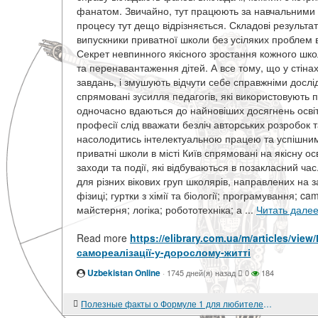
фанатом. Звичайно, тут працюють за навчальними 
процесу тут дещо відрізняється. Складові результат
випускники приватної школи без усіляких проблем в
Секрет невпинного якісного зростання кожного шко
та перенавантаження дітей. А все тому, що у стін
завдань, і змушують відчути себе справжніми досл
спрямовані зусилля педагогів, які використовують 
одночасно вдаються до найновіших досягнень освітн
професії слід вважати безліч авторських розробок 
насолодитись інтелектуальною працею та успішним
приватні школи в місті Київ спрямовані на якісну о
заходи та події, які відбуваються в позакласний час.
для різних вікових груп школярів, направлених на 
фізиці; гуртки з хімії та біології; програмування; c
майстерня; логіка; робототехніка; а ...
Читать дале
Read more
https://elibrary.com.ua/m/articles/v
самореалізації-у-дорослому-житті
Uzbekistan Online
·
1745 дней(я) назад
0
184
Полезные факты о Формуле 1 для любителей ставок