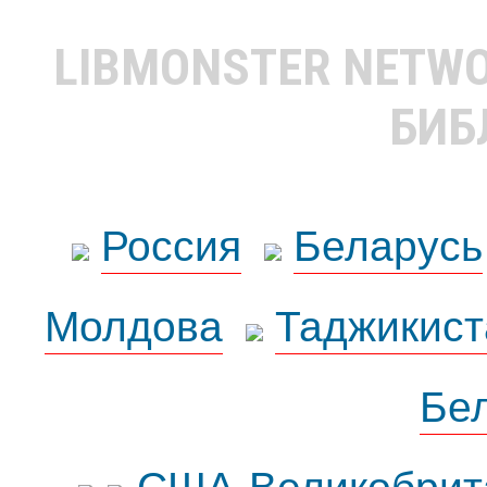
LIBMONSTER NETW
БИБ
Россия
Беларусь
Молдова
Таджикист
Бе
США-Великобрит